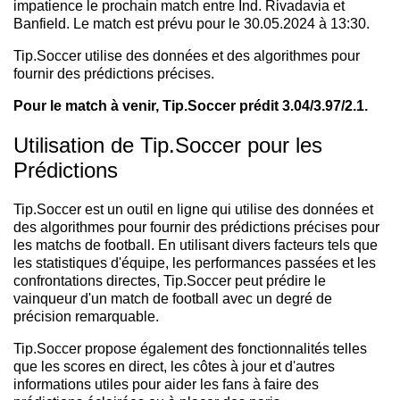
impatience le prochain match entre Ind. Rivadavia et
Banfield. Le match est prévu pour le 30.05.2024 à 13:30.
Tip.Soccer utilise des données et des algorithmes pour
fournir des prédictions précises.
Pour le match à venir, Tip.Soccer prédit 3.04/3.97/2.1.
Utilisation de Tip.Soccer pour les
Prédictions
Tip.Soccer est un outil en ligne qui utilise des données et
des algorithmes pour fournir des prédictions précises pour
les matchs de football. En utilisant divers facteurs tels que
les statistiques d'équipe, les performances passées et les
confrontations directes, Tip.Soccer peut prédire le
vainqueur d'un match de football avec un degré de
précision remarquable.
Tip.Soccer propose également des fonctionnalités telles
que les scores en direct, les côtes à jour et d'autres
informations utiles pour aider les fans à faire des