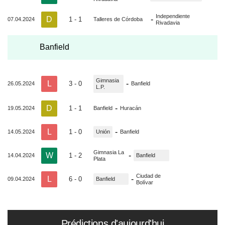
Independiente
D
-
1 - 1
07.04.2024
Talleres de Córdoba
Rivadavia
Banfield
Gimnasia
L
-
3 - 0
26.05.2024
Banfield
L.P.
D
-
1 - 1
19.05.2024
Banfield
Huracán
L
-
1 - 0
14.05.2024
Unión
Banfield
Gimnasia La
W
-
1 - 2
14.04.2024
Banfield
Plata
Ciudad de
L
-
6 - 0
09.04.2024
Banfield
Bolívar
Prédictions d'aujourd'hui