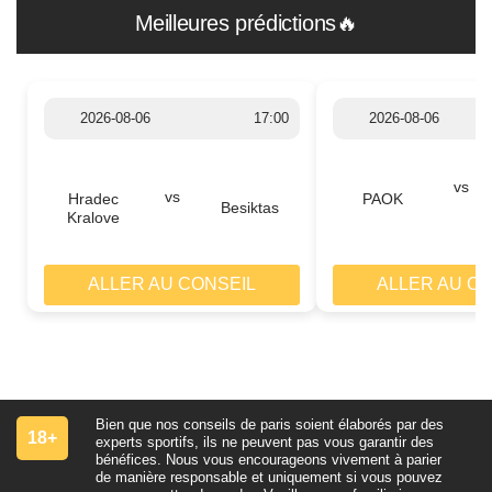
Meilleures prédictions🔥
2026-08-06
17:00
2026-08-06
vs
vs
Hradec
PAOK
Besiktas
Kralove
ALLER AU CONSEIL
ALLER AU C
Bien que nos conseils de paris soient élaborés par des
18+
experts sportifs, ils ne peuvent pas vous garantir des
bénéfices. Nous vous encourageons vivement à parier
de manière responsable et uniquement si vous pouvez