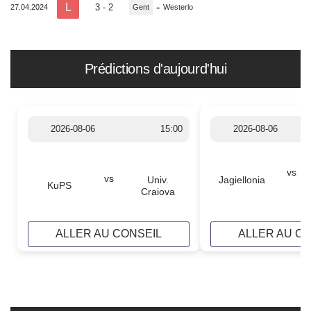
L
-
3 - 2
27.04.2024
Gent
Westerlo
Prédictions d'aujourd'hui
2026-08-06
15:00
2026-08-06
vs
vs
Univ.
Jagiellonia
KuPS
Craiova
ALLER AU CONSEIL
ALLER AU C