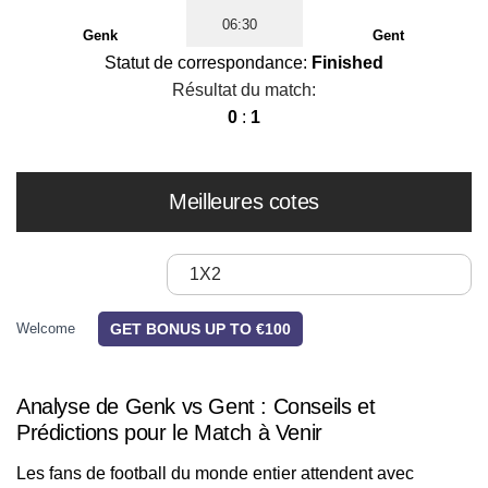
06:30
Genk
Gent
Statut de correspondance:
Finished
Résultat du match:
0
:
1
Meilleures cotes
1X2
Welcome
GET BONUS UP TO €100
Analyse de Genk vs Gent : Conseils et
Prédictions pour le Match à Venir
Les fans de football du monde entier attendent avec