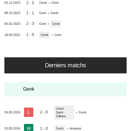
-
2 - 2
03.12.2023
Genk
Gent
-
1 - 1
08.10.2023
Gent
Genk
-
2 - 3
05.02.2023
Gent
Genk
-
1 - 0
18.09.2022
Genk
Gent
Derniers matchs
Genk
Union
L
-
2 - 0
26.05.2024
Saint-
Genk
Gilloise
W
-
1 - 0
20.05.2024
Genk
Antwerp