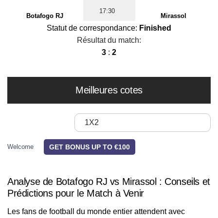
17:30
Botafogo RJ
Mirassol
Statut de correspondance:
Finished
Résultat du match:
3
:
2
Meilleures cotes
1X2
Welcome
GET BONUS UP TO €100
Analyse de Botafogo RJ vs Mirassol : Conseils et
Prédictions pour le Match à Venir
Les fans de football du monde entier attendent avec