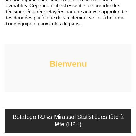
favorables. Cependant, il est essentiel de prendre des
décisions éclairées étayées par une analyse approfondie
des données plutôt que de simplement se fier à la forme
d'une équipe ou aux cotes de paris.
Bienvenu
Botafogo RJ vs Mirassol Statistiques tête à
tête (H2H)