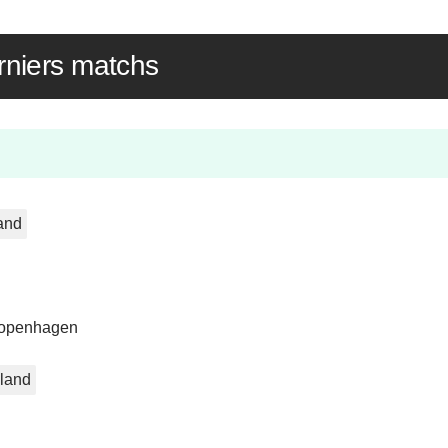
rniers matchs
and
openhagen
land