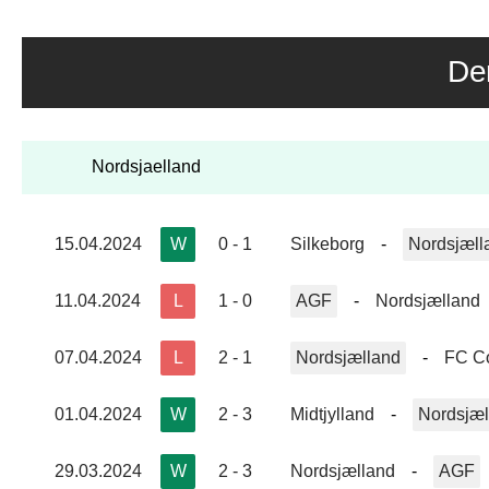
De
Nordsjaelland
15.04.2024
W
0 - 1
Silkeborg
-
Nordsjæll
11.04.2024
L
1 - 0
AGF
-
Nordsjælland
07.04.2024
L
2 - 1
Nordsjælland
-
FC C
01.04.2024
W
2 - 3
Midtjylland
-
Nordsjæl
29.03.2024
W
2 - 3
Nordsjælland
-
AGF