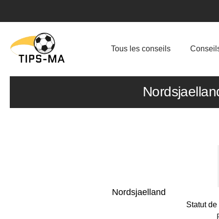
Tous les conseils
Conseils
Nordsjaellan
Nordsjaelland
Statut d