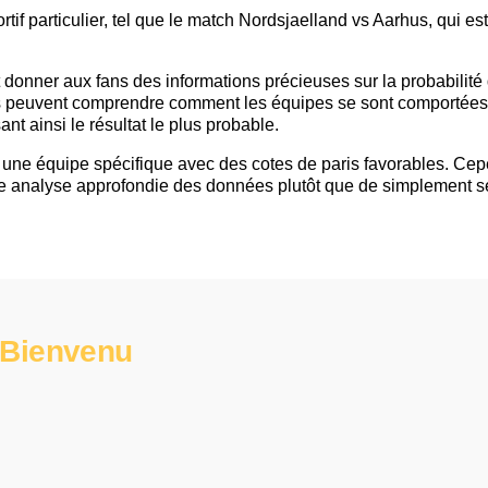
rtif particulier, tel que le match Nordsjaelland vs Aarhus, qui es
donner aux fans des informations précieuses sur la probabilité 
ns peuvent comprendre comment les équipes se sont comportées
t ainsi le résultat le plus probable.
 une équipe spécifique avec des cotes de paris favorables. Cepe
e analyse approfondie des données plutôt que de simplement se 
Bienvenu