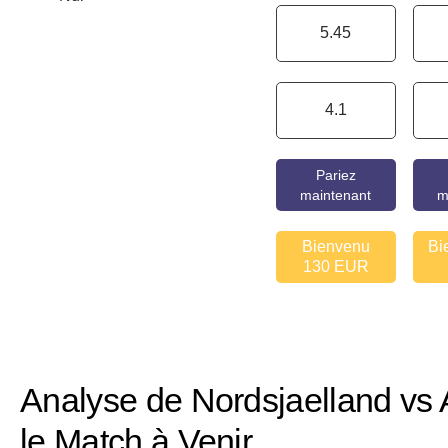
5.45
4.1
Pariez
maintenant
m
Bienvenu
Bi
130 EUR
Analyse de Nordsjaelland vs A
le Match à Venir