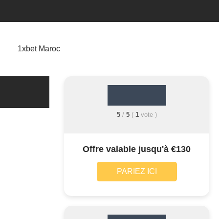
1xbet Maroc
5
/
5
(
1
vote
)
Offre valable jusqu'à €130
PARIEZ ICI