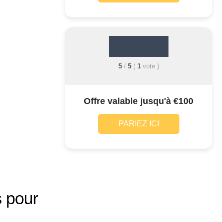
5
/
5
(
1
vote
)
Offre valable jusqu'à €100
PARIEZ ICI
s pour