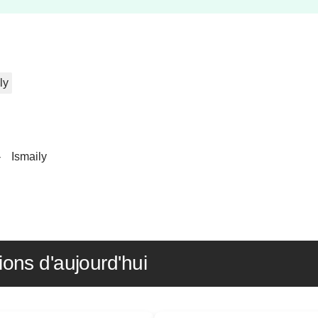
ly
-
Ismaily
ions d'aujourd'hui