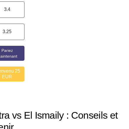
3.4
3.25
Pariez
aintenant
envenu 25
EUR
 vs El Ismaily : Conseils et
enir