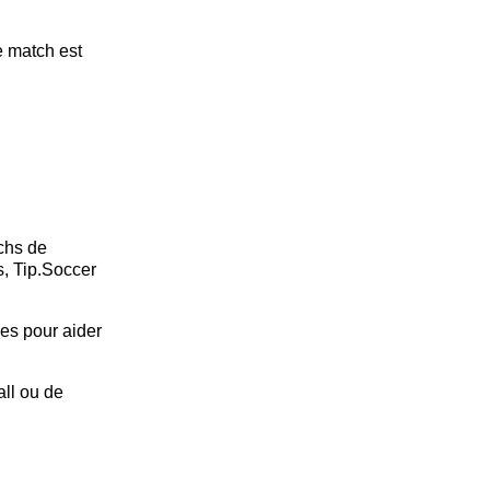
e match est
tchs de
s, Tip.Soccer
les pour aider
all ou de