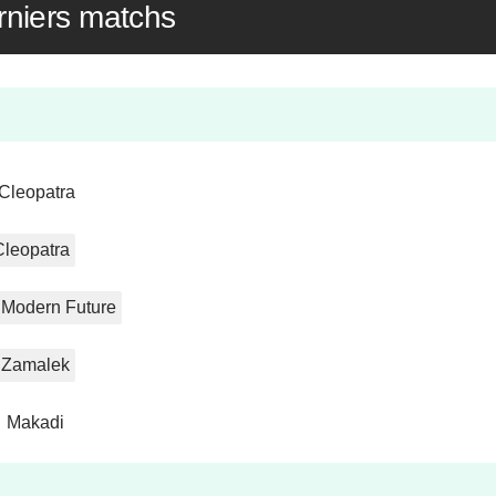
rniers matchs
Cleopatra
leopatra
Modern Future
Zamalek
Makadi