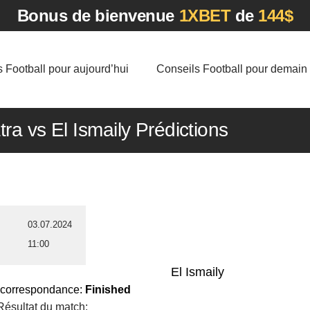
Bonus de bienvenue
1XBET
de
144$
 Football pour aujourd’hui
Conseils Football pour demain
a vs El Ismaily Prédictions
03.07.2024
11:00
El Ismaily
e correspondance:
Finished
Résultat du match: