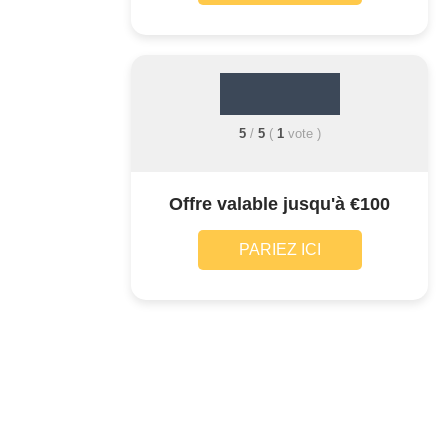
5
/
5
(
1
vote
)
Offre valable jusqu'à €100
PARIEZ ICI