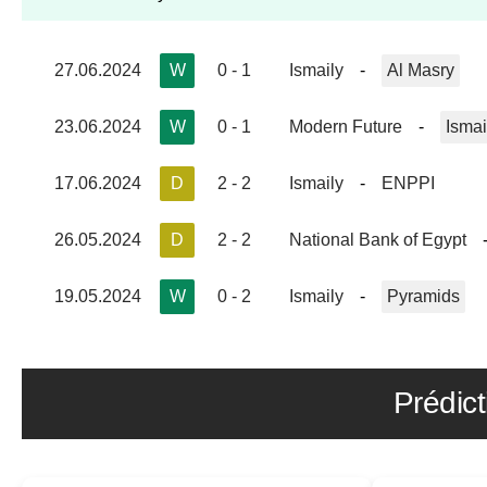
27.06.2024
W
0 - 1
Ismaily
-
Al Masry
23.06.2024
W
0 - 1
Modern Future
-
Ismai
17.06.2024
D
2 - 2
Ismaily
-
ENPPI
26.05.2024
D
2 - 2
National Bank of Egypt
19.05.2024
W
0 - 2
Ismaily
-
Pyramids
Prédict