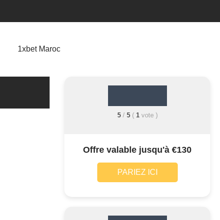
1xbet Maroc
5
/
5
(
1
vote
)
Offre valable jusqu'à €130
PARIEZ ICI