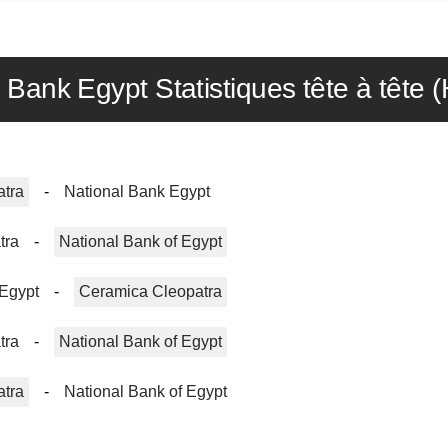
Bank Egypt Statistiques tête à tête 
atra
-
National Bank Egypt
tra
-
National Bank of Egypt
 Egypt
-
Ceramica Cleopatra
tra
-
National Bank of Egypt
atra
-
National Bank of Egypt