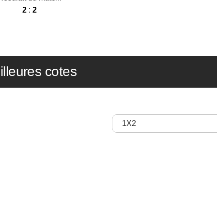
2
:
2
lleures cotes
1X2