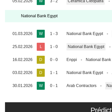
05.02.2026
W
3 - 2
Ceramica Cleopatra
-
National Bank Egypt
01.03.2026
W
1 - 3
National Bank Egypt
-
25.02.2026
L
1 - 0
National Bank Egypt
-
16.02.2026
D
0 - 0
Enppi
-
National Bank
03.02.2026
D
1 - 1
National Bank Egypt
-
30.01.2026
W
0 - 1
Arab Contractors
-
Na
Prédict