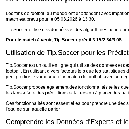
Les fans de football du monde entier attendent avec impatie
match est prévu pour le 05.03.2026 à 13:30.
Tip.Soccer utilise des données et des algorithmes pour fourni
Pour le match à venir, Tip.Soccer prédit 3.15/2.34/3.08.
Utilisation de Tip.Soccer pour les Prédic
Tip.Soccer est un outil en ligne qui utilise des données et d
football. En utilisant divers facteurs tels que les statistique
peut prédire le vainqueur d'un match de football avec un de
Tip.Soccer propose également des fonctionnalités telles que le
les fans à faire des prédictions éclairées ou à placer des pari
Ces fonctionnalités sont essentielles pour prendre une décisi
l'équipe sur laquelle parier.
Comprendre les Données d'Experts et le