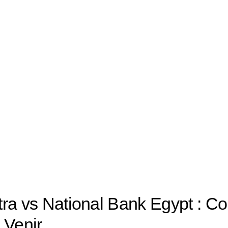
a vs National Bank Egypt : Co
 Venir