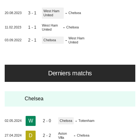
West Ham
-
3 - 1
20.08.2023
Chelsea
United
West Ham
-
1 - 1
11.02.2023
Chelsea
United
West Ham
-
2 - 1
03.09.2022
Chelsea
United
Derniers matchs
Chelsea
W
-
2 - 0
02.05.2024
Chelsea
Tottenham
Aston
D
-
2 - 2
27.04.2024
Chelsea
Villa