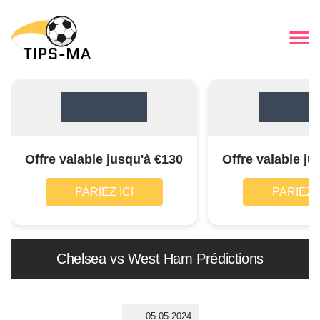
Offre valable jusqu'à €130
Offre valable ju
PARIEZ ICI
PARIEZ I
Chelsea vs West Ham Prédictions
05.05.2024