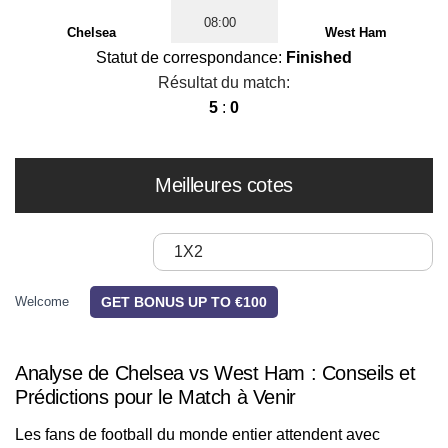
08:00
Chelsea
West Ham
Statut de correspondance:
Finished
Résultat du match:
5
:
0
Meilleures cotes
1X2
Welcome
GET BONUS UP TO €100
Analyse de Chelsea vs West Ham : Conseils et
Prédictions pour le Match à Venir
Les fans de football du monde entier attendent avec