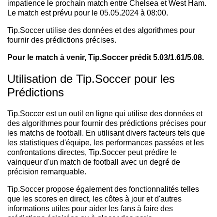
impatience le prochain match entre Chelsea et West Ham.
Le match est prévu pour le 05.05.2024 à 08:00.
Tip.Soccer utilise des données et des algorithmes pour
fournir des prédictions précises.
Pour le match à venir, Tip.Soccer prédit 5.03/1.61/5.08.
Utilisation de Tip.Soccer pour les
Prédictions
Tip.Soccer est un outil en ligne qui utilise des données et
des algorithmes pour fournir des prédictions précises pour
les matchs de football. En utilisant divers facteurs tels que
les statistiques d'équipe, les performances passées et les
confrontations directes, Tip.Soccer peut prédire le
vainqueur d'un match de football avec un degré de
précision remarquable.
Tip.Soccer propose également des fonctionnalités telles
que les scores en direct, les côtes à jour et d'autres
informations utiles pour aider les fans à faire des