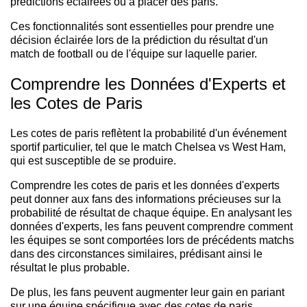
prédictions éclairées ou à placer des paris.
Ces fonctionnalités sont essentielles pour prendre une
décision éclairée lors de la prédiction du résultat d'un
match de football ou de l'équipe sur laquelle parier.
Comprendre les Données d'Experts et
les Cotes de Paris
Les cotes de paris reflètent la probabilité d'un événement
sportif particulier, tel que le match Chelsea vs West Ham,
qui est susceptible de se produire.
Comprendre les cotes de paris et les données d'experts
peut donner aux fans des informations précieuses sur la
probabilité de résultat de chaque équipe. En analysant les
données d'experts, les fans peuvent comprendre comment
les équipes se sont comportées lors de précédents matchs
dans des circonstances similaires, prédisant ainsi le
résultat le plus probable.
De plus, les fans peuvent augmenter leur gain en pariant
sur une équipe spécifique avec des cotes de paris