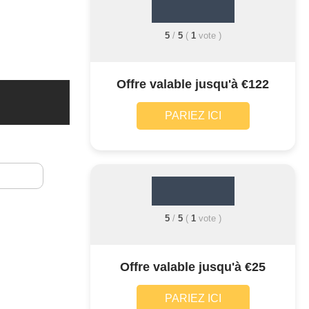
5
/
5
(
1
vote
)
Offre valable jusqu'à €122
PARIEZ ICI
5
/
5
(
1
vote
)
Offre valable jusqu'à €25
PARIEZ ICI