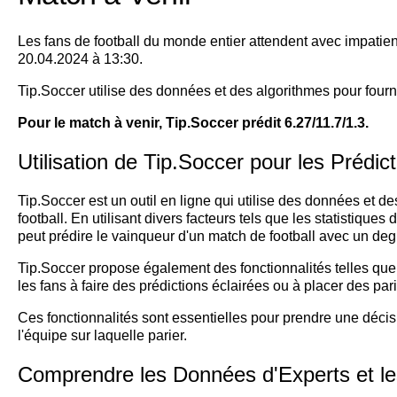
Les fans de football du monde entier attendent avec impatie
20.04.2024 à 13:30.
Tip.Soccer utilise des données et des algorithmes pour fourni
Pour le match à venir, Tip.Soccer prédit 6.27/11.7/1.3.
Utilisation de Tip.Soccer pour les Prédic
Tip.Soccer est un outil en ligne qui utilise des données et d
football. En utilisant divers facteurs tels que les statistique
peut prédire le vainqueur d'un match de football avec un de
Tip.Soccer propose également des fonctionnalités telles que le
les fans à faire des prédictions éclairées ou à placer des pari
Ces fonctionnalités sont essentielles pour prendre une décisi
l'équipe sur laquelle parier.
Comprendre les Données d'Experts et le