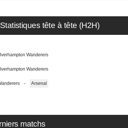
Statistiques tête à tête (H2H)
lverhampton Wanderers
lverhampton Wanderers
Wanderers
-
Arsenal
rniers matchs