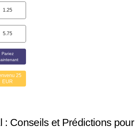
1.25
5.75
Pariez
aintenant
envenu 25
EUR
: Conseils et Prédictions pour 