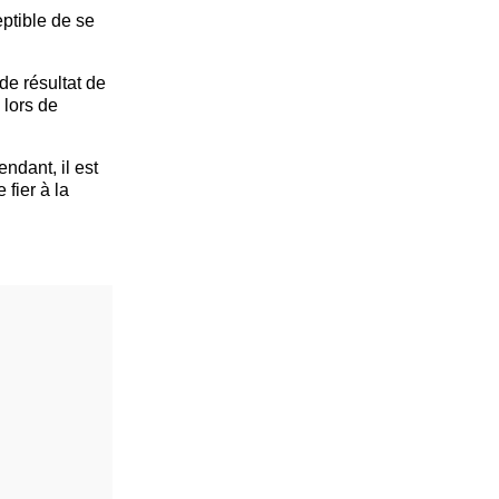
eptible de se
de résultat de
 lors de
ndant, il est
fier à la