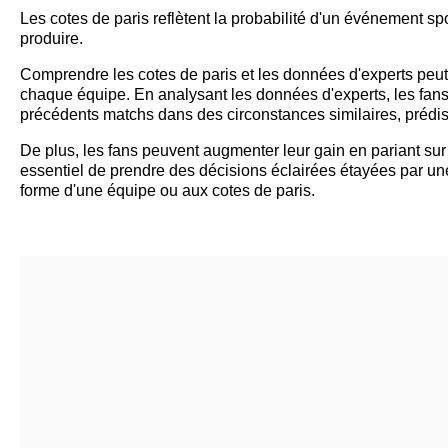
Les cotes de paris reflètent la probabilité d'un événement spo
produire.
Comprendre les cotes de paris et les données d'experts peut 
chaque équipe. En analysant les données d'experts, les fa
précédents matchs dans des circonstances similaires, prédisan
De plus, les fans peuvent augmenter leur gain en pariant sur
essentiel de prendre des décisions éclairées étayées par un
forme d'une équipe ou aux cotes de paris.