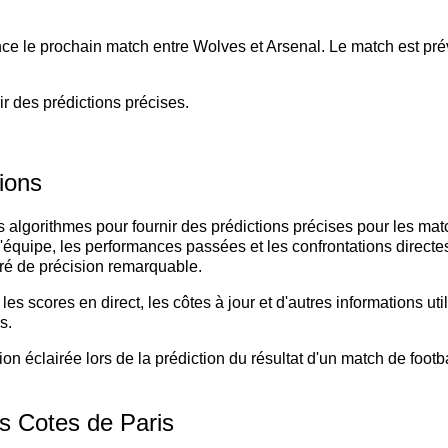
nce le prochain match entre Wolves et Arsenal. Le match est pré
r des prédictions précises.
tions
es algorithmes pour fournir des prédictions précises pour les ma
s d'équipe, les performances passées et les confrontations directe
gré de précision remarquable.
s scores en direct, les côtes à jour et d'autres informations uti
s.
on éclairée lors de la prédiction du résultat d'un match de footb
s Cotes de Paris