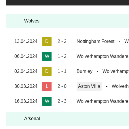
Wolves
13.04.2024
D
2 - 2
Nottingham Forest
-
W
06.04.2024
W
1 - 2
Wolverhampton Wandere
02.04.2024
D
1 - 1
Burnley
-
Wolverhamp
30.03.2024
L
2 - 0
Aston Villa
-
Wolverh
16.03.2024
W
2 - 3
Wolverhampton Wandere
Arsenal