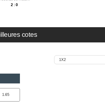
2
:
0
lleures cotes
1X2
1.65