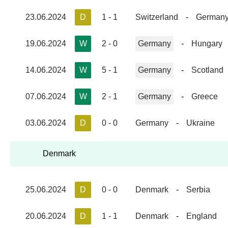
23.06.2024
D
1 - 1
Switzerland
-
German
19.06.2024
W
2 - 0
Germany
-
Hungary
14.06.2024
W
5 - 1
Germany
-
Scotland
07.06.2024
W
2 - 1
Germany
-
Greece
03.06.2024
D
0 - 0
Germany
-
Ukraine
Denmark
25.06.2024
D
0 - 0
Denmark
-
Serbia
20.06.2024
D
1 - 1
Denmark
-
England