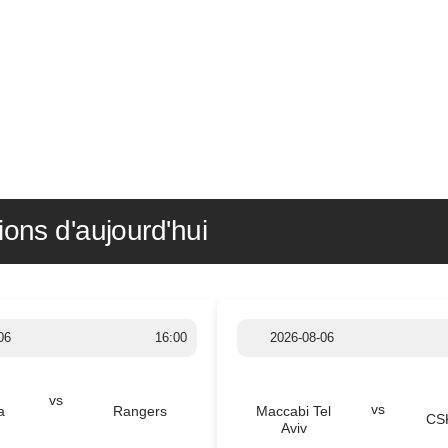
ions d'aujourd'hui
06
16:00
2026-08-06
vs
vs
a
Rangers
Maccabi Tel
CSK
Aviv