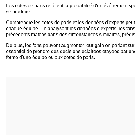
Les cotes de paris reflètent la probabilité d'un événement sp
se produire.
Comprendre les cotes de paris et les données d'experts peut 
chaque équipe. En analysant les données d'experts, les fa
précédents matchs dans des circonstances similaires, prédisan
De plus, les fans peuvent augmenter leur gain en pariant sur
essentiel de prendre des décisions éclairées étayées par un
forme d'une équipe ou aux cotes de paris.