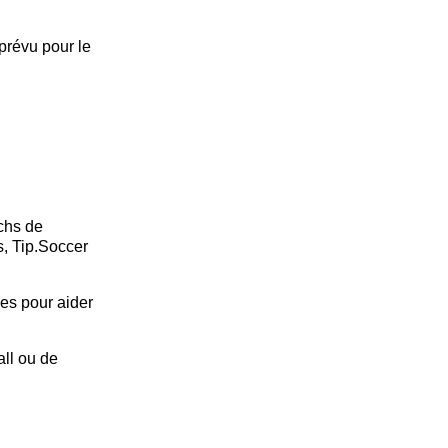
prévu pour le
tchs de
s, Tip.Soccer
les pour aider
all ou de