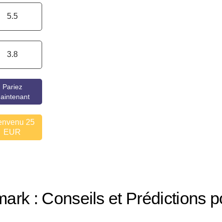
5.5
3.8
Pariez
aintenant
envenu 25
EUR
k : Conseils et Prédictions po