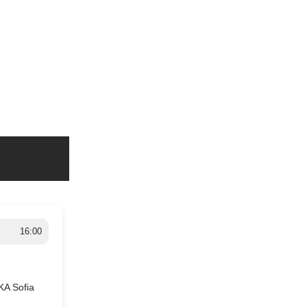
16:00
A Sofia