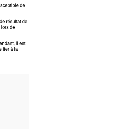
usceptible de
de résultat de
 lors de
ndant, il est
fier à la