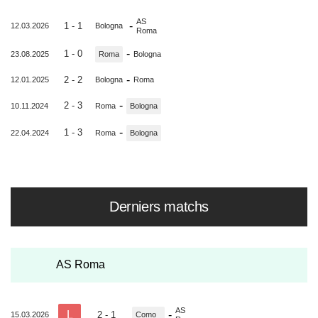
AS
-
1 - 1
12.03.2026
Bologna
Roma
-
1 - 0
23.08.2025
Roma
Bologna
-
2 - 2
12.01.2025
Bologna
Roma
-
2 - 3
10.11.2024
Roma
Bologna
-
1 - 3
22.04.2024
Roma
Bologna
Derniers matchs
AS Roma
AS
L
-
2 - 1
15.03.2026
Como