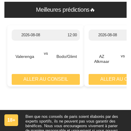
Meilleures prédictions🔥
2026-08-08
12:00
2026-08-08
vs
vs
Valerenga
Bodo/Glimt
AZ
Alkmaar
ALLER AU CONSEIL
ALLER AU C
Bien que nos conseils de paris soient élaborés par des
18+
experts sportifs, ils ne peuvent pas vous garantir des
bénéfices. Nous vous encourageons vivement à parier
de manière responsable et uniquement si vous pouvez