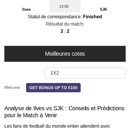
13:00
Ilves
SJK
Statut de correspondance:
Finished
Résultat du match:
2
:
2
Meilleures cotes
1X2
Welcome
GET BONUS UP TO €100
Analyse de Ilves vs SJK : Conseils et Prédictions
pour le Match à Venir
Les fans de football du monde entier attendent avec