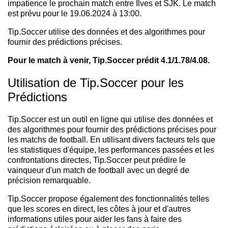
impatience le prochain match entre Ilves et SJK. Le match
est prévu pour le 19.06.2024 à 13:00.
Tip.Soccer utilise des données et des algorithmes pour
fournir des prédictions précises.
Pour le match à venir, Tip.Soccer prédit 4.1/1.78/4.08.
Utilisation de Tip.Soccer pour les
Prédictions
Tip.Soccer est un outil en ligne qui utilise des données et
des algorithmes pour fournir des prédictions précises pour
les matchs de football. En utilisant divers facteurs tels que
les statistiques d'équipe, les performances passées et les
confrontations directes, Tip.Soccer peut prédire le
vainqueur d'un match de football avec un degré de
précision remarquable.
Tip.Soccer propose également des fonctionnalités telles
que les scores en direct, les côtes à jour et d'autres
informations utiles pour aider les fans à faire des