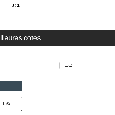
3
:
1
lleures cotes
1X2
1.95