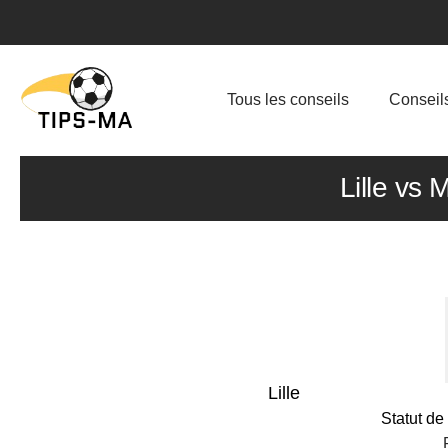
Tous les conseils
Conseils
Lille vs 
Lille
Statut d