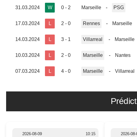
31.03.2024
W
0 - 2
Marseille
-
PSG
17.03.2024
L
2 - 0
Rennes
-
Marseille
14.03.2024
L
3 - 1
Villarreal
-
Marseille
10.03.2024
L
2 - 0
Marseille
-
Nantes
07.03.2024
L
4 - 0
Marseille
-
Villarreal
Prédict
2026-08-09
10:15
2026-08-