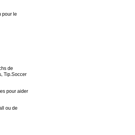
 pour le
tchs de
s, Tip.Soccer
les pour aider
all ou de