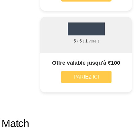
5
/
5
(
1
vote
)
Offre valable jusqu'à €100
PARIEZ ICI
e Match