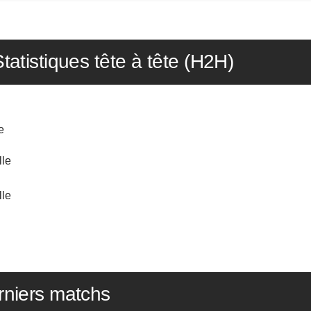
Statistiques tête à tête (H2H)
e
lle
lle
rniers matchs