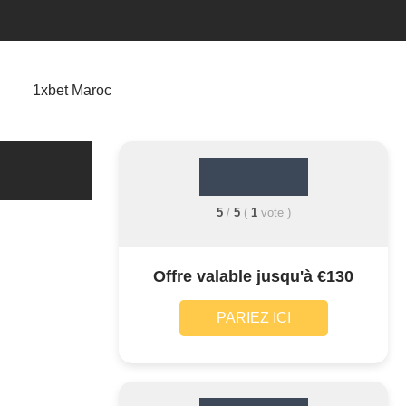
1xbet Maroc
5
/
5
(
1
vote
)
Offre valable jusqu'à €130
PARIEZ ICI