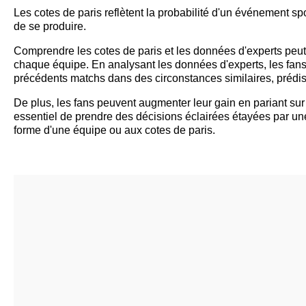
Les cotes de paris reflètent la probabilité d'un événement spo
de se produire.
Comprendre les cotes de paris et les données d'experts peut 
chaque équipe. En analysant les données d'experts, les fa
précédents matchs dans des circonstances similaires, prédisan
De plus, les fans peuvent augmenter leur gain en pariant sur
essentiel de prendre des décisions éclairées étayées par un
forme d'une équipe ou aux cotes de paris.