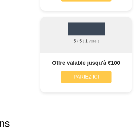
5
/
5
(
1
vote
)
Offre valable jusqu'à €100
PARIEZ ICI
ons