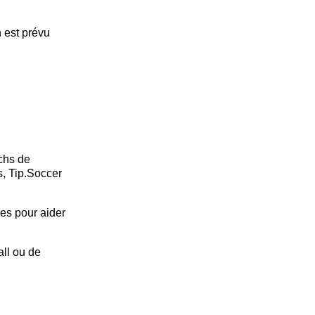
 est prévu
tchs de
s, Tip.Soccer
les pour aider
all ou de