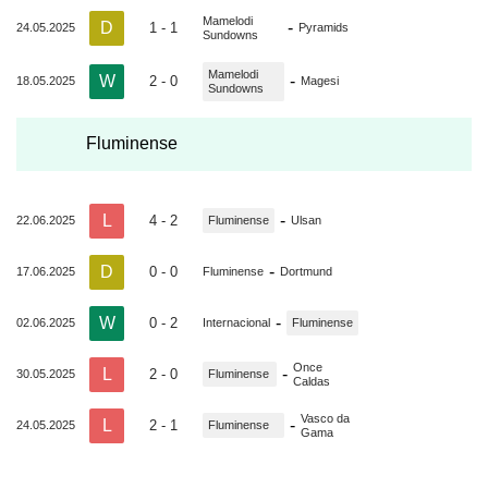
Mamelodi
D
-
1 - 1
24.05.2025
Pyramids
Sundowns
Mamelodi
W
-
2 - 0
18.05.2025
Magesi
Sundowns
Fluminense
L
-
4 - 2
22.06.2025
Fluminense
Ulsan
D
-
0 - 0
17.06.2025
Fluminense
Dortmund
W
-
0 - 2
02.06.2025
Internacional
Fluminense
Once
L
-
2 - 0
30.05.2025
Fluminense
Caldas
Vasco da
L
-
2 - 1
24.05.2025
Fluminense
Gama