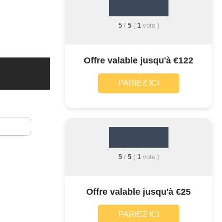
5
/
5
(
1
vote
)
Offre valable jusqu'à €122
PARIEZ ICI
5
/
5
(
1
vote
)
Offre valable jusqu'à €25
PARIEZ ICI