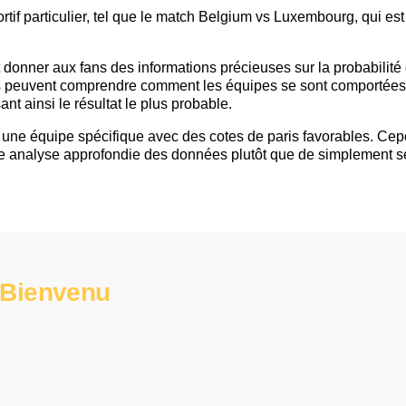
rtif particulier, tel que le match Belgium vs Luxembourg, qui es
donner aux fans des informations précieuses sur la probabilité 
ns peuvent comprendre comment les équipes se sont comportées
t ainsi le résultat le plus probable.
 une équipe spécifique avec des cotes de paris favorables. Cepe
e analyse approfondie des données plutôt que de simplement se 
Bienvenu