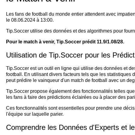
Les fans de football du monde entier attendent avec impati
le 08.06.2024 à 13:00.
Tip.Soccer utilise des données et des algorithmes pour fourni
Pour le match à venir, Tip.Soccer prédit 11.9/1.08/28.
Utilisation de Tip.Soccer pour les Prédic
Tip.Soccer est un outil en ligne qui utilise des données et d
football. En utilisant divers facteurs tels que les statistique
peut prédire le vainqueur d'un match de football avec un de
Tip.Soccer propose également des fonctionnalités telles que le
les fans à faire des prédictions éclairées ou à placer des pari
Ces fonctionnalités sont essentielles pour prendre une décisi
l'équipe sur laquelle parier.
Comprendre les Données d'Experts et le