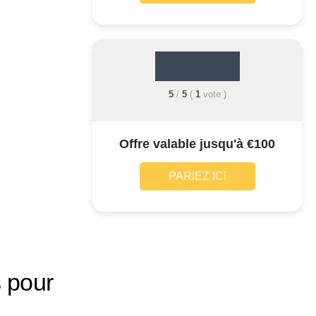
5
/
5
(
1
vote
)
Offre valable jusqu'à €100
PARIEZ ICI
 pour