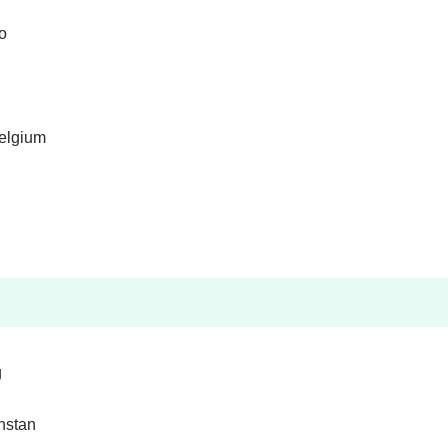
o
elgium
g
hstan