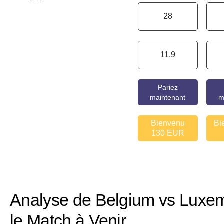
28
11.9
Pariez
maintenant
m
Bienvenu
Bi
130 EUR
Analyse de Belgium vs Luxemb
le Match à Venir