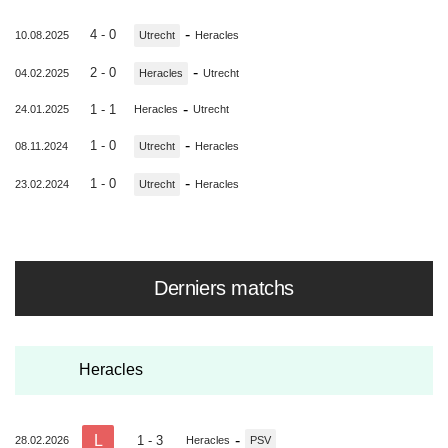
-
4 - 0
10.08.2025
Utrecht
Heracles
-
2 - 0
04.02.2025
Heracles
Utrecht
-
1 - 1
24.01.2025
Heracles
Utrecht
-
1 - 0
08.11.2024
Utrecht
Heracles
-
1 - 0
23.02.2024
Utrecht
Heracles
Derniers matchs
Heracles
L
-
1 - 3
28.02.2026
Heracles
PSV