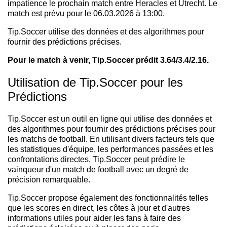
impatience le prochain match entre Heracles et Utrecht. Le
match est prévu pour le 06.03.2026 à 13:00.
Tip.Soccer utilise des données et des algorithmes pour
fournir des prédictions précises.
Pour le match à venir, Tip.Soccer prédit 3.64/3.4/2.16.
Utilisation de Tip.Soccer pour les
Prédictions
Tip.Soccer est un outil en ligne qui utilise des données et
des algorithmes pour fournir des prédictions précises pour
les matchs de football. En utilisant divers facteurs tels que
les statistiques d'équipe, les performances passées et les
confrontations directes, Tip.Soccer peut prédire le
vainqueur d'un match de football avec un degré de
précision remarquable.
Tip.Soccer propose également des fonctionnalités telles
que les scores en direct, les côtes à jour et d'autres
informations utiles pour aider les fans à faire des