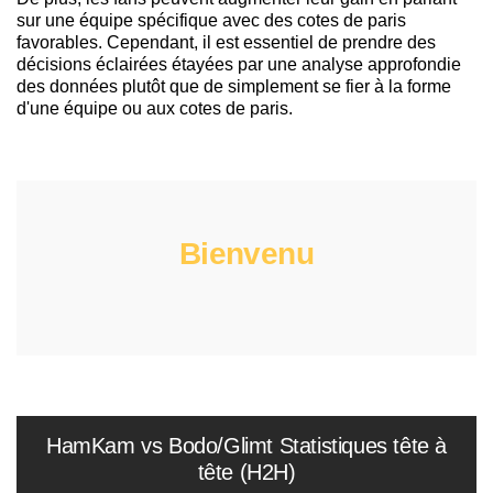
sur une équipe spécifique avec des cotes de paris
favorables. Cependant, il est essentiel de prendre des
décisions éclairées étayées par une analyse approfondie
des données plutôt que de simplement se fier à la forme
d'une équipe ou aux cotes de paris.
Bienvenu
HamKam vs Bodo/Glimt Statistiques tête à
tête (H2H)