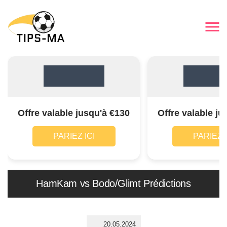
Offre valable jusqu'à €130
Offre valable ju
PARIEZ ICI
PARIEZ I
HamKam vs Bodo/Glimt Prédictions
20.05.2024