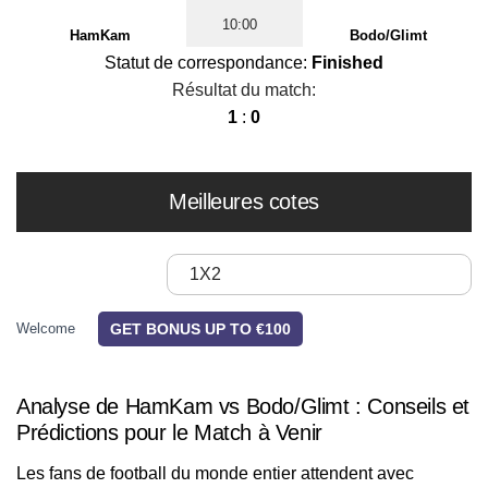
10:00
HamKam
Bodo/Glimt
Statut de correspondance:
Finished
Résultat du match:
1
:
0
Meilleures cotes
1X2
Welcome
GET BONUS UP TO €100
Analyse de HamKam vs Bodo/Glimt : Conseils et
Prédictions pour le Match à Venir
Les fans de football du monde entier attendent avec