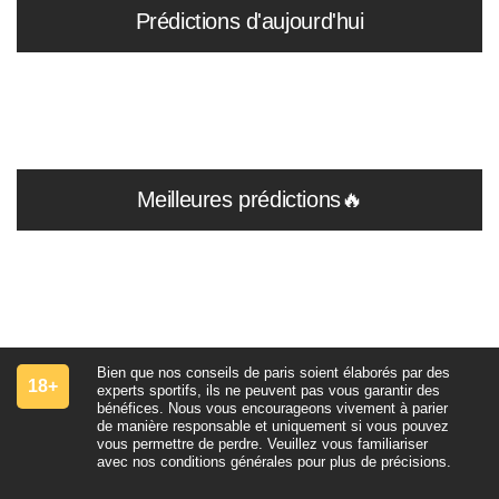
Prédictions d'aujourd'hui
Meilleures prédictions🔥
Bien que nos conseils de paris soient élaborés par des
18+
experts sportifs, ils ne peuvent pas vous garantir des
bénéfices. Nous vous encourageons vivement à parier
de manière responsable et uniquement si vous pouvez
vous permettre de perdre. Veuillez vous familiariser
avec nos conditions générales pour plus de précisions.