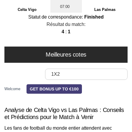
07:00
Celta Vigo
Las Palmas
Statut de correspondance:
Finished
Résultat du match:
4
:
1
Meilleures cotes
1X2
Welcome
GET BONUS UP TO €100
Analyse de Celta Vigo vs Las Palmas : Conseils
et Prédictions pour le Match à Venir
Les fans de football du monde entier attendent avec