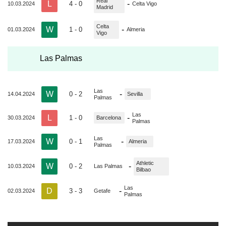
Real
L
-
4 - 0
10.03.2024
Celta Vigo
Madrid
Celta
W
-
1 - 0
01.03.2024
Almeria
Vigo
Las Palmas
Las
W
-
0 - 2
14.04.2024
Sevilla
Palmas
Las
L
-
1 - 0
30.03.2024
Barcelona
Palmas
Las
W
-
0 - 1
17.03.2024
Almeria
Palmas
Athletic
W
-
0 - 2
10.03.2024
Las Palmas
Bilbao
Las
D
-
3 - 3
02.03.2024
Getafe
Palmas