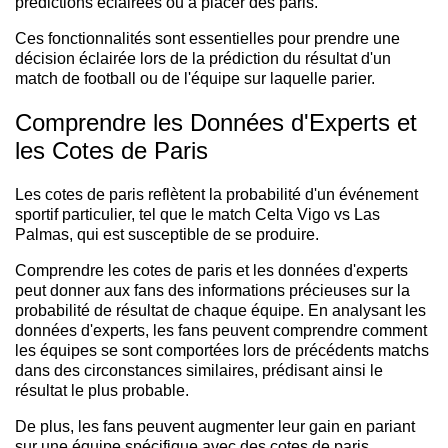
prédictions éclairées ou à placer des paris.
Ces fonctionnalités sont essentielles pour prendre une
décision éclairée lors de la prédiction du résultat d'un
match de football ou de l'équipe sur laquelle parier.
Comprendre les Données d'Experts et
les Cotes de Paris
Les cotes de paris reflètent la probabilité d'un événement
sportif particulier, tel que le match Celta Vigo vs Las
Palmas, qui est susceptible de se produire.
Comprendre les cotes de paris et les données d'experts
peut donner aux fans des informations précieuses sur la
probabilité de résultat de chaque équipe. En analysant les
données d'experts, les fans peuvent comprendre comment
les équipes se sont comportées lors de précédents matchs
dans des circonstances similaires, prédisant ainsi le
résultat le plus probable.
De plus, les fans peuvent augmenter leur gain en pariant
sur une équipe spécifique avec des cotes de paris