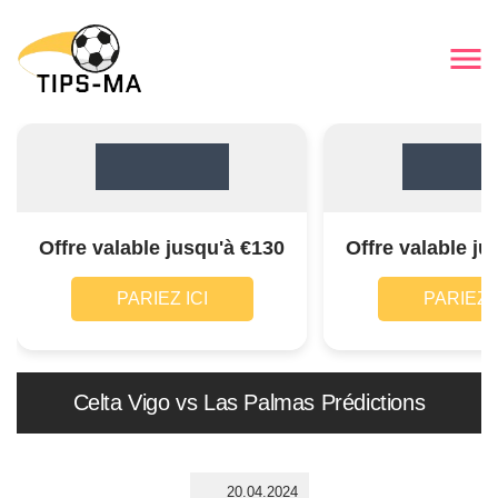
Offre valable jusqu'à €130
Offre valable ju
PARIEZ ICI
PARIEZ I
Celta Vigo vs Las Palmas Prédictions
20.04.2024