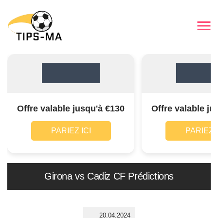
Offre valable jusqu'à €130
Offre valable ju
PARIEZ ICI
PARIEZ I
Girona vs Cadiz CF Prédictions
20.04.2024