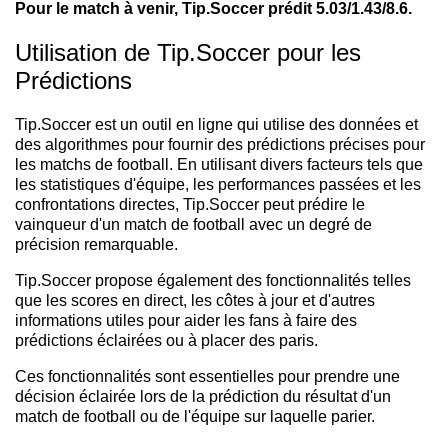
Pour le match à venir, Tip.Soccer prédit 5.03/1.43/8.6.
Utilisation de Tip.Soccer pour les
Prédictions
Tip.Soccer est un outil en ligne qui utilise des données et
des algorithmes pour fournir des prédictions précises pour
les matchs de football. En utilisant divers facteurs tels que
les statistiques d'équipe, les performances passées et les
confrontations directes, Tip.Soccer peut prédire le
vainqueur d'un match de football avec un degré de
précision remarquable.
Tip.Soccer propose également des fonctionnalités telles
que les scores en direct, les côtes à jour et d'autres
informations utiles pour aider les fans à faire des
prédictions éclairées ou à placer des paris.
Ces fonctionnalités sont essentielles pour prendre une
décision éclairée lors de la prédiction du résultat d'un
match de football ou de l'équipe sur laquelle parier.