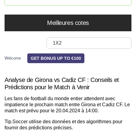
Meilleures cotes
1X2
Welcome
GET BONUS UP TO €100
Analyse de Girona vs Cadiz CF : Conseils et
Prédictions pour le Match à Venir
Les fans de football du monde entier attendent avec
impatience le prochain match entre Girona et Cadiz CF. Le
match est prévu pour le 20.04.2024 à 14:00.
Tip.Soccer utilise des données et des algorithmes pour
fournir des prédictions précises.