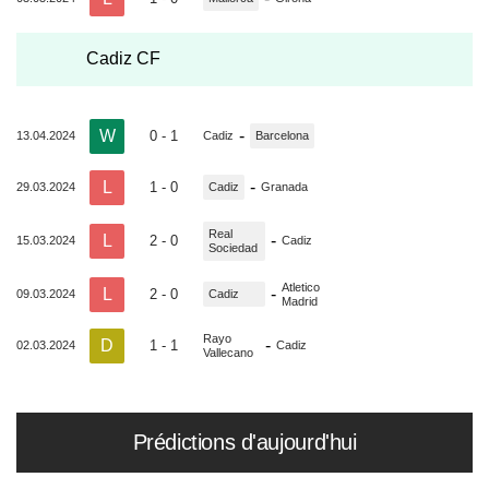
Cadiz CF
W
-
0 - 1
13.04.2024
Cadiz
Barcelona
L
-
1 - 0
29.03.2024
Cadiz
Granada
Real
L
-
2 - 0
15.03.2024
Cadiz
Sociedad
Atletico
L
-
2 - 0
09.03.2024
Cadiz
Madrid
Rayo
D
-
1 - 1
02.03.2024
Cadiz
Vallecano
Prédictions d'aujourd'hui