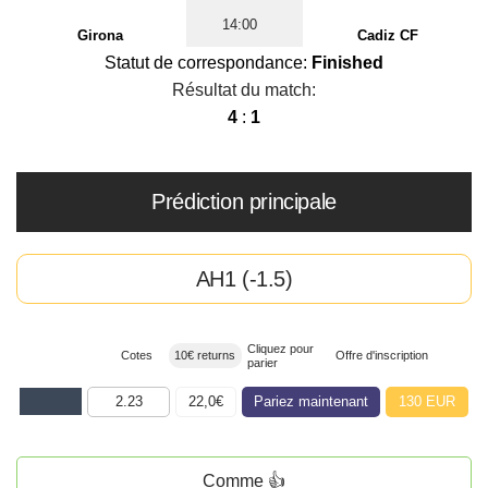
14:00
Girona
Cadiz CF
Statut de correspondance:
Finished
Résultat du match:
4
:
1
Prédiction principale
AH1 (-1.5)
Cliquez pour
Cotes
10€ returns
Offre d'inscription
parier
2.23
22,0€
Pariez maintenant
130 EUR
Comme 👍