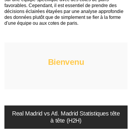
favorables. Cependant, il est essentiel de prendre des
décisions éclairées étayées par une analyse approfondie
des données plutôt que de simplement se fier à la forme
d'une équipe ou aux cotes de paris.
Bienvenu
Real Madrid vs Atl. Madrid Statistiques tête
à tête (H2H)