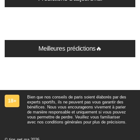
Meilleures prédictions🔥
Bien que nos conseils de paris soient élaborés par des
18+
experts sportifs, ils ne peuvent pas vous garantir des
bénéfices. Nous vous encourageons vivement à parier
de manière responsable et uniquement si vous pouvez
vous permettre de perdre. Veuillez vous familiariser
avec nos conditions générales pour plus de précisions.
© tips.net.ma 2026