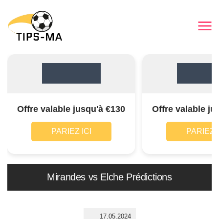
Offre valable jusqu'à €130
Offre valable ju
PARIEZ ICI
PARIEZ I
Mirandes vs Elche Prédictions
17.05.2024