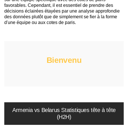
favorables. Cependant, il est essentiel de prendre des
décisions éclairées étayées par une analyse approfondie
des données plutôt que de simplement se fier à la forme
d'une équipe ou aux cotes de paris.
Bienvenu
Armenia vs Belarus Statistiques tête à tête
(H2H)