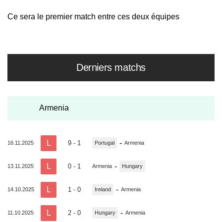
Ce sera le premier match entre ces deux équipes
Derniers matchs
Armenia
L
-
9 - 1
16.11.2025
Portugal
Armenia
L
-
0 - 1
13.11.2025
Armenia
Hungary
L
-
1 - 0
14.10.2025
Ireland
Armenia
L
-
2 - 0
11.10.2025
Hungary
Armenia