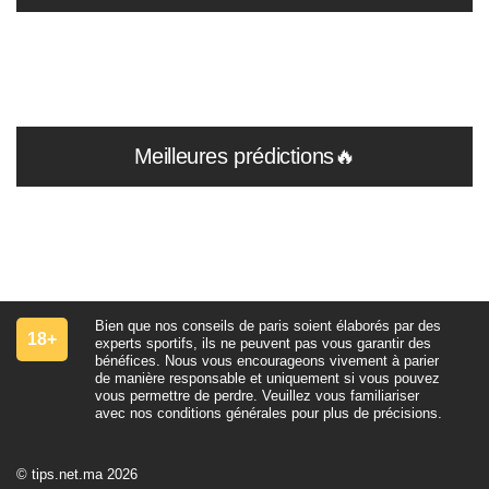
Meilleures prédictions🔥
Bien que nos conseils de paris soient élaborés par des
18+
experts sportifs, ils ne peuvent pas vous garantir des
bénéfices. Nous vous encourageons vivement à parier
de manière responsable et uniquement si vous pouvez
vous permettre de perdre. Veuillez vous familiariser
avec nos conditions générales pour plus de précisions.
© tips.net.ma 2026