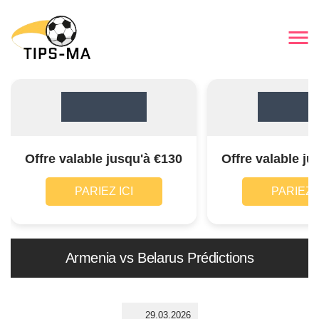
Offre valable jusqu'à €130
Offre valable ju
PARIEZ ICI
PARIEZ I
Armenia vs Belarus Prédictions
29.03.2026