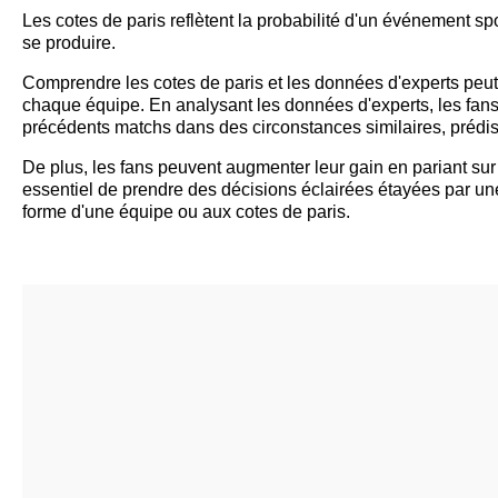
Les cotes de paris reflètent la probabilité d'un événement spor
se produire.
Comprendre les cotes de paris et les données d'experts peut 
chaque équipe. En analysant les données d'experts, les fa
précédents matchs dans des circonstances similaires, prédisan
De plus, les fans peuvent augmenter leur gain en pariant sur
essentiel de prendre des décisions éclairées étayées par un
forme d'une équipe ou aux cotes de paris.