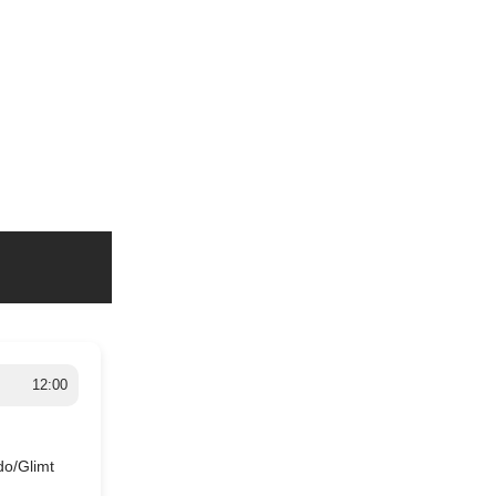
12:00
do/Glimt