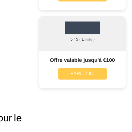
5
/
5
(
1
vote
)
Offre valable jusqu'à €100
PARIEZ ICI
our le