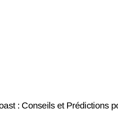
ast : Conseils et Prédictions p