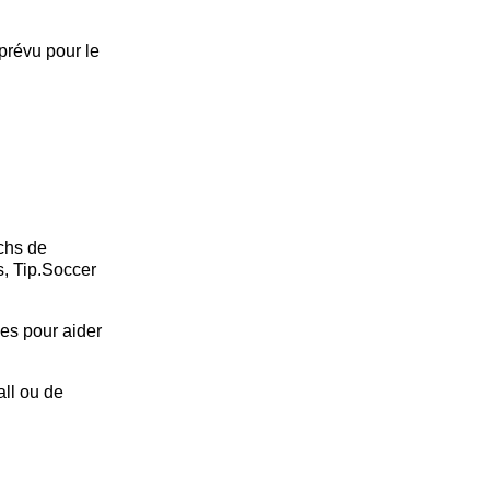
prévu pour le
tchs de
s, Tip.Soccer
les pour aider
all ou de