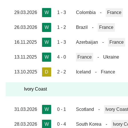
29.03.2026
W
1 - 3
Colombia
-
France
26.03.2026
W
1 - 2
Brazil
-
France
16.11.2025
W
1 - 3
Azerbaijan
-
France
13.11.2025
W
4 - 0
France
-
Ukraine
13.10.2025
D
2 - 2
Iceland
-
France
Ivory Coast
31.03.2026
W
0 - 1
Scotland
-
Ivory Coas
28.03.2026
W
0 - 4
South Korea
-
Ivory C