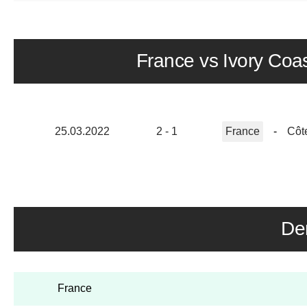
France vs Ivory Coas
25.03.2022
2 - 1
France
-
Côte
De
France