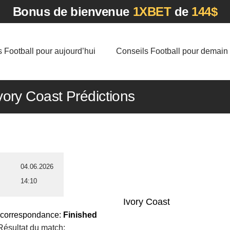
Bonus de bienvenue
1XBET
de
144$
 Football pour aujourd’hui
Conseils Football pour demain
vory Coast Prédictions
04.06.2026
14:10
Ivory Coast
e correspondance:
Finished
Résultat du match: