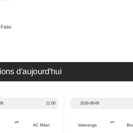
 Faso
ions d'aujourd'hui
08
12:00
2026-08-08
vs
vs
AC Milan
Valerenga
Bo