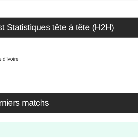
t Statistiques tête à tête (H2H)
 d'Ivoire
rniers matchs