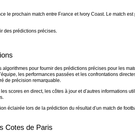
ce le prochain match entre France et Ivory Coast. Le match est 
r des prédictions précises.
tions
es algorithmes pour fournir des prédictions précises pour les ma
s d'équipe, les performances passées et les confrontations directe
gré de précision remarquable.
s scores en direct, les côtes à jour et d'autres informations uti
s.
on éclairée lors de la prédiction du résultat d'un match de footb
s Cotes de Paris