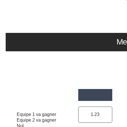
Mei
Equipe 1 va gagner
1.23
Equipe 2 va gagner
Nul