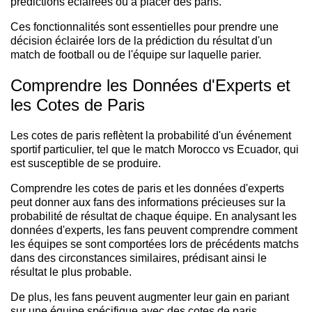
prédictions éclairées ou à placer des paris.
Ces fonctionnalités sont essentielles pour prendre une
décision éclairée lors de la prédiction du résultat d'un
match de football ou de l'équipe sur laquelle parier.
Comprendre les Données d'Experts et
les Cotes de Paris
Les cotes de paris reflètent la probabilité d'un événement
sportif particulier, tel que le match Morocco vs Ecuador, qui
est susceptible de se produire.
Comprendre les cotes de paris et les données d'experts
peut donner aux fans des informations précieuses sur la
probabilité de résultat de chaque équipe. En analysant les
données d'experts, les fans peuvent comprendre comment
les équipes se sont comportées lors de précédents matchs
dans des circonstances similaires, prédisant ainsi le
résultat le plus probable.
De plus, les fans peuvent augmenter leur gain en pariant
sur une équipe spécifique avec des cotes de paris