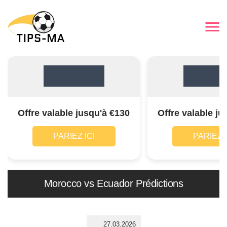
Offre valable jusqu'à €130
Offre valable ju
PARIEZ ICI
PARIEZ I
Morocco vs Ecuador Prédictions
27.03.2026