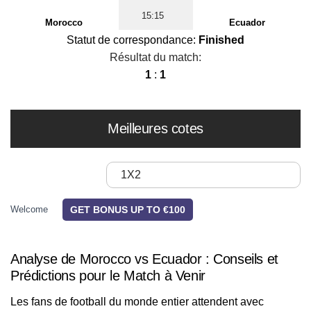
15:15
Morocco
Ecuador
Statut de correspondance:
Finished
Résultat du match:
1
:
1
Meilleures cotes
1X2
Welcome
GET BONUS UP TO €100
Analyse de Morocco vs Ecuador : Conseils et
Prédictions pour le Match à Venir
Les fans de football du monde entier attendent avec