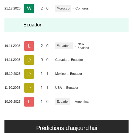
W
-
2 - 0
21.12.2025
Morocco
Comoros
Ecuador
New
L
-
2 - 0
19.11.2025
Ecuador
Zealand
D
-
0 - 0
14.11.2025
Canada
Ecuador
D
-
1 - 1
15.10.2025
Mexico
Ecuador
D
-
1 - 1
11.10.2025
USA
Ecuador
L
-
1 - 0
10.09.2025
Ecuador
Argentina
Prédictions d'aujourd'hui