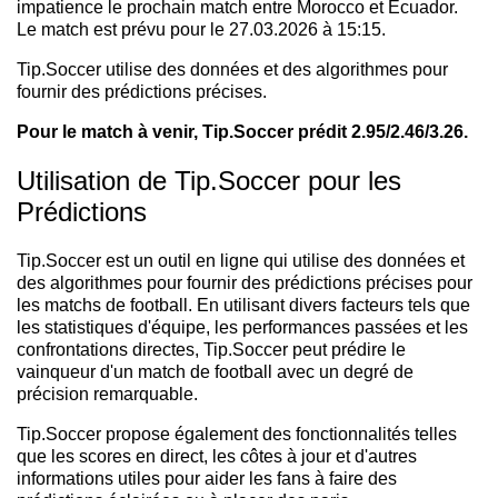
impatience le prochain match entre Morocco et Ecuador.
Le match est prévu pour le 27.03.2026 à 15:15.
Tip.Soccer utilise des données et des algorithmes pour
fournir des prédictions précises.
Pour le match à venir, Tip.Soccer prédit 2.95/2.46/3.26.
Utilisation de Tip.Soccer pour les
Prédictions
Tip.Soccer est un outil en ligne qui utilise des données et
des algorithmes pour fournir des prédictions précises pour
les matchs de football. En utilisant divers facteurs tels que
les statistiques d'équipe, les performances passées et les
confrontations directes, Tip.Soccer peut prédire le
vainqueur d'un match de football avec un degré de
précision remarquable.
Tip.Soccer propose également des fonctionnalités telles
que les scores en direct, les côtes à jour et d'autres
informations utiles pour aider les fans à faire des