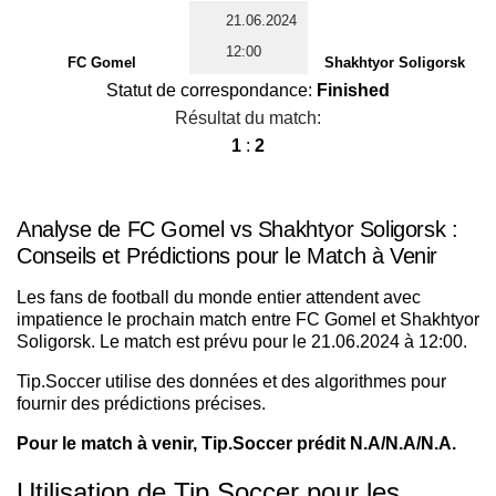
21.06.2024
12:00
FC Gomel
Shakhtyor Soligorsk
Statut de correspondance:
Finished
Résultat du match:
1
:
2
Analyse de FC Gomel vs Shakhtyor Soligorsk :
Conseils et Prédictions pour le Match à Venir
Les fans de football du monde entier attendent avec
impatience le prochain match entre FC Gomel et Shakhtyor
Soligorsk. Le match est prévu pour le 21.06.2024 à 12:00.
Tip.Soccer utilise des données et des algorithmes pour
fournir des prédictions précises.
Pour le match à venir, Tip.Soccer prédit N.A/N.A/N.A.
Utilisation de Tip.Soccer pour les