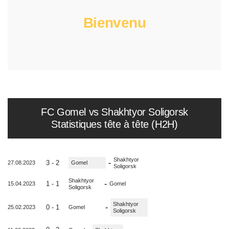
Bienvenu
FC Gomel vs Shakhtyor Soligorsk
Statistiques tête à tête (H2H)
Shakhtyor
-
3 - 2
27.08.2023
Gomel
Soligorsk
Shakhtyor
-
1 - 1
15.04.2023
Gomel
Soligorsk
Shakhtyor
-
0 - 1
25.02.2023
Gomel
Soligorsk