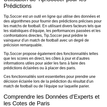
Prédictions
Tip.Soccer est un outil en ligne qui utilise des données et
des algorithmes pour fournir des prédictions précises pour
les matchs de football. En utilisant divers facteurs tels que
les statistiques d'équipe, les performances passées et les
confrontations directes, Tip.Soccer peut prédire le
vainqueur d'un match de football avec un degré de
précision remarquable.
Tip.Soccer propose également des fonctionnalités telles
que les scores en direct, les côtes à jour et d'autres
informations utiles pour aider les fans à faire des
prédictions éclairées ou à placer des paris.
Ces fonctionnalités sont essentielles pour prendre une
décision éclairée lors de la prédiction du résultat d'un
match de football ou de l'équipe sur laquelle parier.
Comprendre les Données d'Experts et
les Cotes de Paris