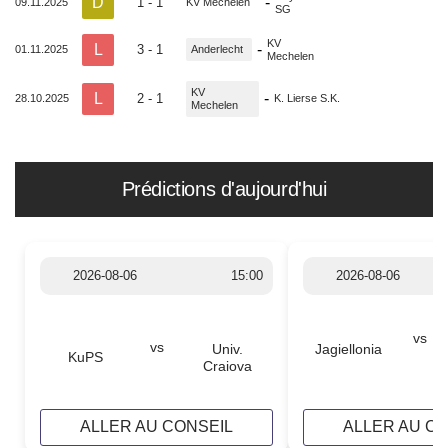
D
-
1 - 1
09.11.2025
KV Mechelen
SG
KV
L
-
3 - 1
01.11.2025
Anderlecht
Mechelen
KV
L
-
2 - 1
28.10.2025
K. Lierse S.K.
Mechelen
Prédictions d'aujourd'hui
2026-08-06
15:00
2026-08-06
vs
vs
Univ.
Jagiellonia
KuPS
Craiova
ALLER AU CONSEIL
ALLER AU C