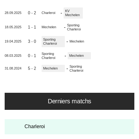
KV
-
0 - 2
28.09.2025
Charleroi
Mechelen
Sporting
-
1 - 1
18.05.2025
Mechelen
Charleroi
Sporting
-
3 - 0
19.04.2025
Mechelen
Charleroi
Sporting
-
0 - 1
08.03.2025
Mechelen
Charleroi
Sporting
-
5 - 2
31.08.2024
Mechelen
Charleroi
Derniers matchs
Charleroi