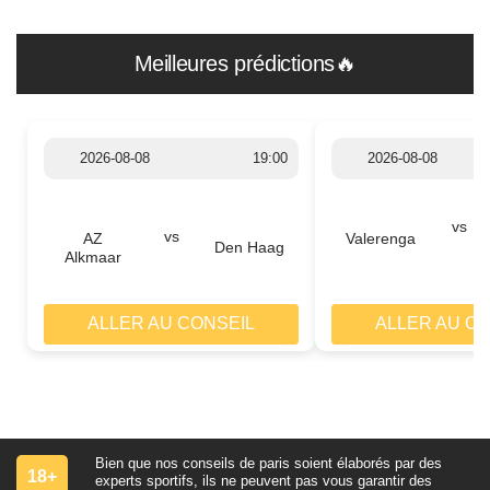
Meilleures prédictions🔥
2026-08-08
19:00
2026-08-08
vs
vs
AZ
Valerenga
Den Haag
Alkmaar
ALLER AU CONSEIL
ALLER AU C
Bien que nos conseils de paris soient élaborés par des
18+
experts sportifs, ils ne peuvent pas vous garantir des