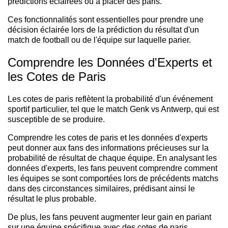
prédictions éclairées ou à placer des paris.
Ces fonctionnalités sont essentielles pour prendre une
décision éclairée lors de la prédiction du résultat d'un
match de football ou de l'équipe sur laquelle parier.
Comprendre les Données d'Experts et
les Cotes de Paris
Les cotes de paris reflètent la probabilité d'un événement
sportif particulier, tel que le match Genk vs Antwerp, qui est
susceptible de se produire.
Comprendre les cotes de paris et les données d'experts
peut donner aux fans des informations précieuses sur la
probabilité de résultat de chaque équipe. En analysant les
données d'experts, les fans peuvent comprendre comment
les équipes se sont comportées lors de précédents matchs
dans des circonstances similaires, prédisant ainsi le
résultat le plus probable.
De plus, les fans peuvent augmenter leur gain en pariant
sur une équipe spécifique avec des cotes de paris