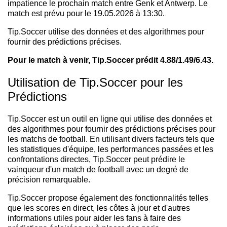
impatience le prochain match entre Genk et Antwerp. Le
match est prévu pour le 19.05.2026 à 13:30.
Tip.Soccer utilise des données et des algorithmes pour
fournir des prédictions précises.
Pour le match à venir, Tip.Soccer prédit 4.88/1.49/6.43.
Utilisation de Tip.Soccer pour les
Prédictions
Tip.Soccer est un outil en ligne qui utilise des données et
des algorithmes pour fournir des prédictions précises pour
les matchs de football. En utilisant divers facteurs tels que
les statistiques d'équipe, les performances passées et les
confrontations directes, Tip.Soccer peut prédire le
vainqueur d'un match de football avec un degré de
précision remarquable.
Tip.Soccer propose également des fonctionnalités telles
que les scores en direct, les côtes à jour et d'autres
informations utiles pour aider les fans à faire des