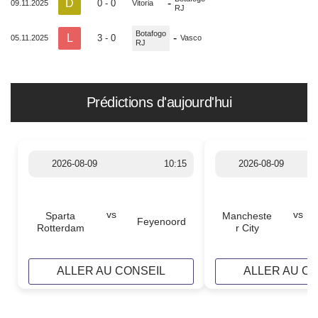
D
-
0 - 0
09.11.2025
Vitoria
RJ
Botafogo
L
-
3 - 0
05.11.2025
Vasco
RJ
Prédictions d'aujourd'hui
2026-08-09
10:15
2026-08-09
vs
vs
Sparta
Mancheste
Feyenoord
Rotterdam
r City
ALLER AU CONSEIL
ALLER AU C