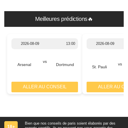
Meilleures prédictions🔥
2026-08-09
13:00
2026-08-09
vs
vs
Arsenal
Dortmund
St. Pauli
ALLER AU CONSEIL
ALLER AU C
Bien que nos conseils de paris soient élaborés par des
18+
experts sportifs, ils ne peuvent pas vous garantir des