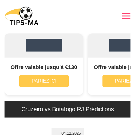
Offre valable jusqu'à €130
Offre valable ju
PARIEZ ICI
PARIEZ I
Cruzeiro vs Botafogo RJ Prédictions
04.12.2025