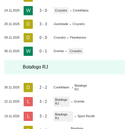
W
-
3 - 0
24.11.2025
Cruzeiro
Corinthians
D
-
3 - 3
20.11.2025
Juventude
Cruzeiro
D
-
0 - 0
09.11.2025
Cruzeiro
Fluminense
W
-
0 - 1
06.11.2025
Gremio
Cruzeiro
Botafogo RJ
Botafogo
D
-
2 - 2
30.11.2025
Corinthians
RJ
Botafogo
L
-
3 - 2
22.11.2025
Gremio
RJ
Botafogo
L
-
3 - 2
19.11.2025
Sport Recife
RJ
Botafogo