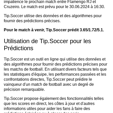
impatience le prochain match entre Flamengo RJ et
Cruzeiro. Le match est prévu pour le 30.06.2024 à 16:30.
Tip.Soccer utilise des données et des algorithmes pour
fournir des prédictions précises.
Pour le match à venir, Tip.Soccer prédit 3.65/1.72/5.1.
Utilisation de Tip.Soccer pour les
Prédictions
Tip.Soccer est un outil en ligne qui utilise des données et
des algorithmes pour fournir des prédictions précises pour
les matchs de football. En utilisant divers facteurs tels que
les statistiques d'équipe, les performances passées et les
confrontations directes, Tip.Soccer peut prédire le
vainqueur d'un match de football avec un degré de
précision remarquable.
Tip.Soccer propose également des fonctionnalités telles
que les scores en direct, les côtes à jour et d'autres
informations utiles pour aider les fans à faire des