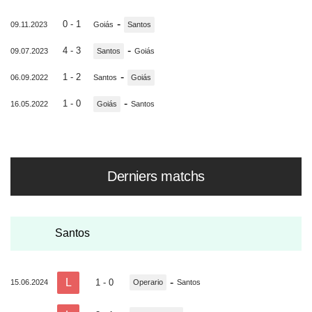
-
0 - 1
09.11.2023
Goiás
Santos
-
4 - 3
09.07.2023
Santos
Goiás
-
1 - 2
06.09.2022
Santos
Goiás
-
1 - 0
16.05.2022
Goiás
Santos
Derniers matchs
Santos
L
-
1 - 0
15.06.2024
Operario
Santos