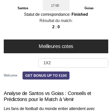
17:00
Santos
Goias
Statut de correspondance:
Finished
Résultat du match:
2
:
0
Meilleures cotes
1X2
Welcome
GET BONUS UP TO €100
Analyse de Santos vs Goias : Conseils et
Prédictions pour le Match à Venir
Les fans de football du monde entier attendent avec