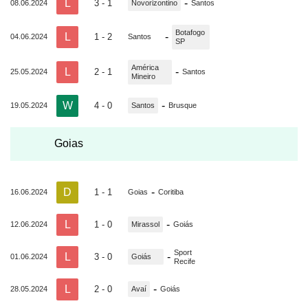
L
-
3 - 1
08.06.2024
Novorizontino
Santos
Botafogo
L
-
1 - 2
04.06.2024
Santos
SP
América
L
-
2 - 1
25.05.2024
Santos
Mineiro
W
-
4 - 0
19.05.2024
Santos
Brusque
Goias
D
-
1 - 1
16.06.2024
Goias
Coritiba
L
-
1 - 0
12.06.2024
Mirassol
Goiás
Sport
L
-
3 - 0
01.06.2024
Goiás
Recife
L
-
2 - 0
28.05.2024
Avaí
Goiás