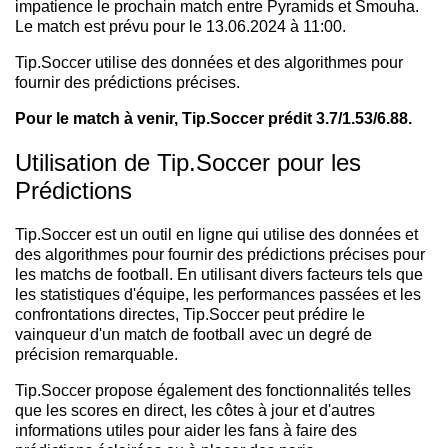
impatience le prochain match entre Pyramids et Smouha.
Le match est prévu pour le 13.06.2024 à 11:00.
Tip.Soccer utilise des données et des algorithmes pour
fournir des prédictions précises.
Pour le match à venir, Tip.Soccer prédit 3.7/1.53/6.88.
Utilisation de Tip.Soccer pour les
Prédictions
Tip.Soccer est un outil en ligne qui utilise des données et
des algorithmes pour fournir des prédictions précises pour
les matchs de football. En utilisant divers facteurs tels que
les statistiques d'équipe, les performances passées et les
confrontations directes, Tip.Soccer peut prédire le
vainqueur d'un match de football avec un degré de
précision remarquable.
Tip.Soccer propose également des fonctionnalités telles
que les scores en direct, les côtes à jour et d'autres
informations utiles pour aider les fans à faire des