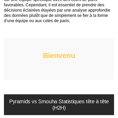
favorables. Cependant, il est essentiel de prendre des
décisions éclairées étayées par une analyse approfondie
des données plutôt que de simplement se fier à la forme
d'une équipe ou aux cotes de paris.
Bienvenu
Pyramids vs Smouha Statistiques tête à tête
(H2H)