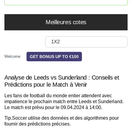
Meilleures cotes
1X2
Welcome
GET BONUS UP TO €100
Analyse de Leeds vs Sunderland : Conseils et
Prédictions pour le Match à Venir
Les fans de football du monde entier attendent avec
impatience le prochain match entre Leeds et Sunderland.
Le match est prévu pour le 09.04.2024 à 14:00.
Tip.Soccer utilise des données et des algorithmes pour
fournir des prédictions précises.