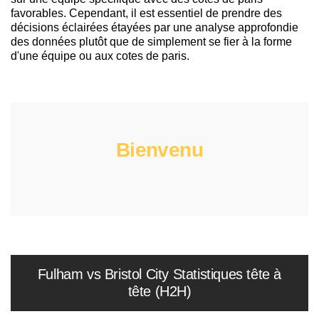
favorables. Cependant, il est essentiel de prendre des
décisions éclairées étayées par une analyse approfondie
des données plutôt que de simplement se fier à la forme
d'une équipe ou aux cotes de paris.
Bienvenu
Fulham vs Bristol City Statistiques tête à
tête (H2H)