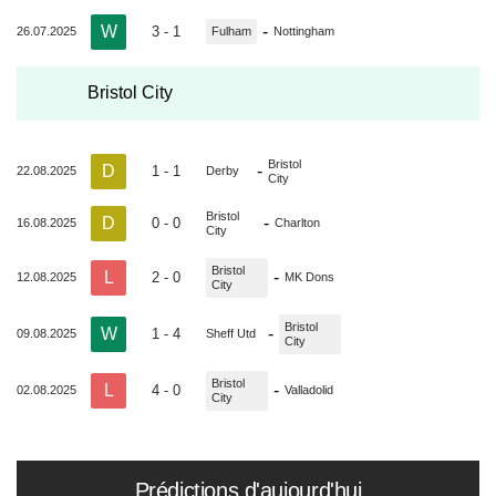
W
-
3 - 1
26.07.2025
Fulham
Nottingham
Bristol City
Bristol
D
-
1 - 1
22.08.2025
Derby
City
Bristol
D
-
0 - 0
16.08.2025
Charlton
City
Bristol
L
-
2 - 0
12.08.2025
MK Dons
City
Bristol
W
-
1 - 4
09.08.2025
Sheff Utd
City
Bristol
L
-
4 - 0
02.08.2025
Valladolid
City
Prédictions d'aujourd'hui