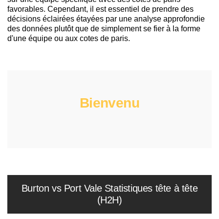
favorables. Cependant, il est essentiel de prendre des
décisions éclairées étayées par une analyse approfondie
des données plutôt que de simplement se fier à la forme
d'une équipe ou aux cotes de paris.
Bienvenu
Burton vs Port Vale Statistiques tête à tête
(H2H)