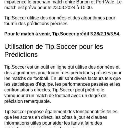
impatience le prochain match entre Burton et Port Vale. Le
match est prévu pour le 23.03.2024 à 10:00.
Tip.Soccer utilise des données et des algorithmes pour
fournir des prédictions précises.
Pour le match à venir, Tip.Soccer prédit 3.28/2.15/3.54.
Utilisation de Tip.Soccer pour les
Prédictions
Tip.Soccer est un outil en ligne qui utilise des données et
des algorithmes pour fournir des prédictions précises pour
les matchs de football. En utilisant divers facteurs tels que
les statistiques d'équipe, les performances passées et les
confrontations directes, Tip.Soccer peut prédire le
vainqueur d'un match de football avec un degré de
précision remarquable.
Tip.Soccer propose également des fonctionnalités telles
que les scores en direct, les côtes à jour et d'autres
informations utiles pour aider les fans à faire des