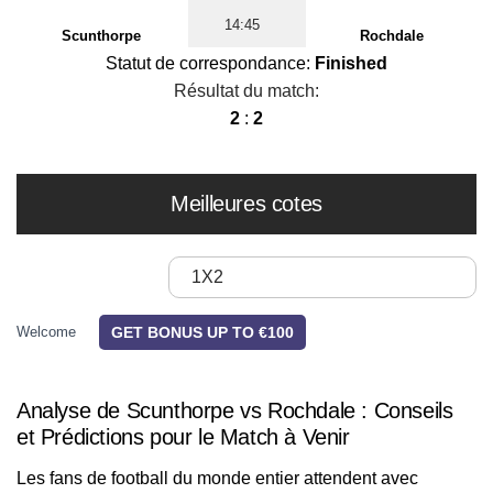
14:45
Scunthorpe
Rochdale
Statut de correspondance:
Finished
Résultat du match:
2
:
2
Meilleures cotes
1X2
Welcome
GET BONUS UP TO €100
Analyse de Scunthorpe vs Rochdale : Conseils
et Prédictions pour le Match à Venir
Les fans de football du monde entier attendent avec