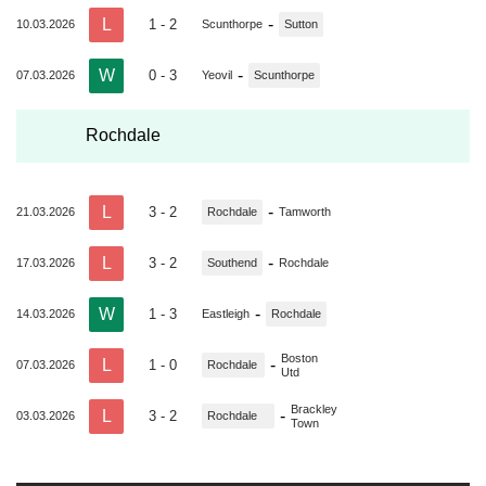
L
-
1 - 2
10.03.2026
Scunthorpe
Sutton
W
-
0 - 3
07.03.2026
Yeovil
Scunthorpe
Rochdale
L
-
3 - 2
21.03.2026
Rochdale
Tamworth
L
-
3 - 2
17.03.2026
Southend
Rochdale
W
-
1 - 3
14.03.2026
Eastleigh
Rochdale
Boston
L
-
1 - 0
07.03.2026
Rochdale
Utd
Brackley
L
-
3 - 2
03.03.2026
Rochdale
Town