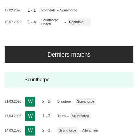
-
1 - 1
17.02.2026
Rochdale
Scunthorpe
Scunthorpe
-
1 - 4
19.07.2022
Rochdale
United
Derniers matchs
Scunthorpe
W
-
2 - 3
21.03.2026
Braintree
Scunthorpe
W
-
1 - 2
17.03.2026
Truro
Scunthorpe
W
-
2 - 1
14.03.2026
Scunthorpe
Altrincham