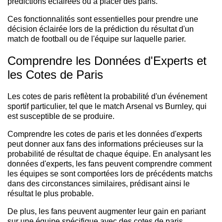
prédictions éclairées ou à placer des paris.
Ces fonctionnalités sont essentielles pour prendre une
décision éclairée lors de la prédiction du résultat d'un
match de football ou de l'équipe sur laquelle parier.
Comprendre les Données d'Experts et
les Cotes de Paris
Les cotes de paris reflètent la probabilité d'un événement
sportif particulier, tel que le match Arsenal vs Burnley, qui
est susceptible de se produire.
Comprendre les cotes de paris et les données d'experts
peut donner aux fans des informations précieuses sur la
probabilité de résultat de chaque équipe. En analysant les
données d'experts, les fans peuvent comprendre comment
les équipes se sont comportées lors de précédents matchs
dans des circonstances similaires, prédisant ainsi le
résultat le plus probable.
De plus, les fans peuvent augmenter leur gain en pariant
sur une équipe spécifique avec des cotes de paris