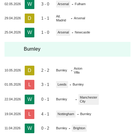
W
-
3 - 0
02.05.2026
Arsenal
Fulham
Atl.
D
-
1 - 1
29.04.2026
Arsenal
Madrid
W
-
1 - 0
25.04.2026
Arsenal
Newcastle
Burnley
Aston
D
-
2 - 2
10.05.2026
Burnley
Villa
L
-
3 - 1
01.05.2026
Leeds
Burnley
Manchester
W
-
0 - 1
22.04.2026
Burnley
City
L
-
4 - 1
19.04.2026
Nottingham
Burnley
W
-
0 - 2
11.04.2026
Burnley
Brighton