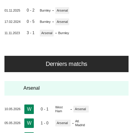
-
0 - 2
01.11.2025
Burnley
Arsenal
-
0 - 5
17.02.2024
Burnley
Arsenal
-
3 - 1
11.11.2023
Arsenal
Burnley
Derniers matchs
Arsenal
West
W
-
0 - 1
10.05.2026
Arsenal
Ham
Atl.
W
-
1 - 0
05.05.2026
Arsenal
Madrid