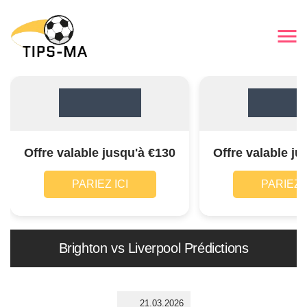
Offre valable jusqu'à €130
Offre valable ju
PARIEZ ICI
PARIEZ I
Brighton vs Liverpool Prédictions
21.03.2026