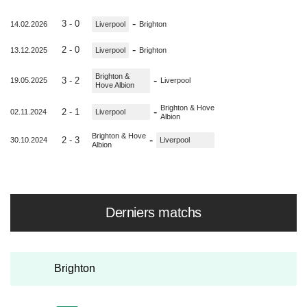
-
3 - 0
14.02.2026
Liverpool
Brighton
-
2 - 0
13.12.2025
Liverpool
Brighton
Brighton &
-
3 - 2
19.05.2025
Liverpool
Hove Albion
Brighton & Hove
-
2 - 1
02.11.2024
Liverpool
Albion
Brighton & Hove
-
2 - 3
30.10.2024
Liverpool
Albion
Derniers matchs
Brighton