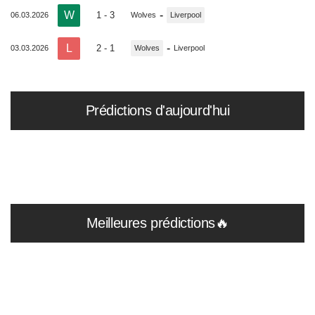
W
-
1 - 3
06.03.2026
Wolves
Liverpool
L
-
2 - 1
03.03.2026
Wolves
Liverpool
Prédictions d'aujourd'hui
Meilleures prédictions🔥