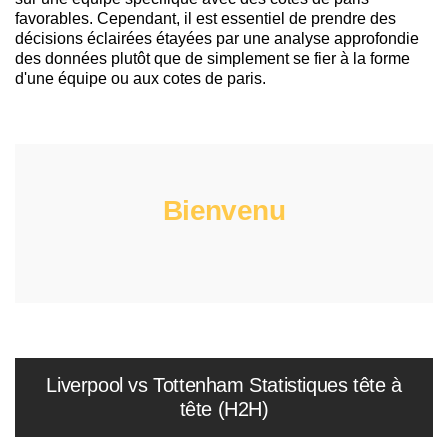
favorables. Cependant, il est essentiel de prendre des
décisions éclairées étayées par une analyse approfondie
des données plutôt que de simplement se fier à la forme
d'une équipe ou aux cotes de paris.
Bienvenu
Liverpool vs Tottenham Statistiques tête à
tête (H2H)