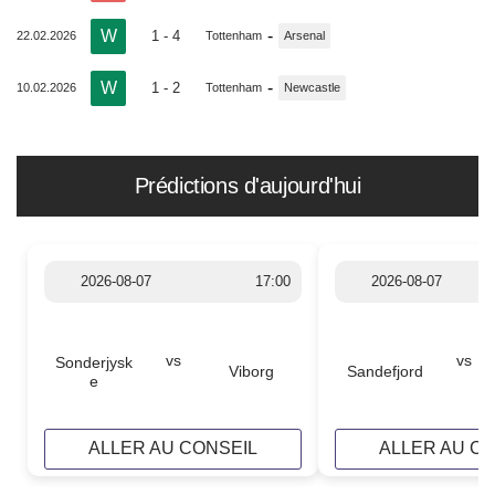
W
-
1 - 4
22.02.2026
Tottenham
Arsenal
W
-
1 - 2
10.02.2026
Tottenham
Newcastle
Prédictions d'aujourd'hui
2026-08-07
17:00
2026-08-07
vs
vs
Sonderjysk
Viborg
Sandefjord
e
ALLER AU CONSEIL
ALLER AU C