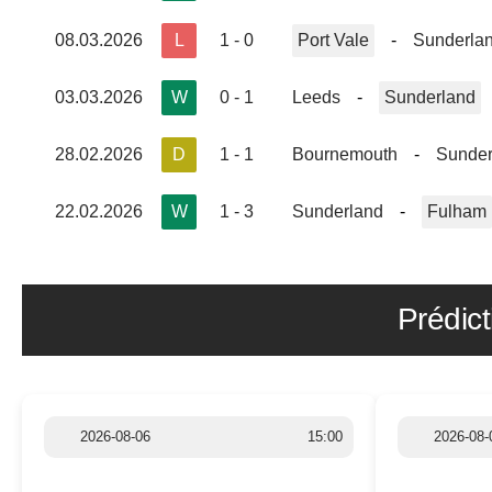
08.03.2026
L
1 - 0
Port Vale
-
Sunderla
03.03.2026
W
0 - 1
Leeds
-
Sunderland
28.02.2026
D
1 - 1
Bournemouth
-
Sunder
22.02.2026
W
1 - 3
Sunderland
-
Fulham
Prédict
2026-08-06
15:00
2026-08-