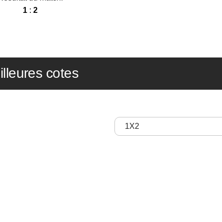
1
:
2
lleures cotes
1X2