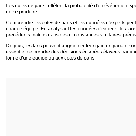
Les cotes de paris reflètent la probabilité d'un événement spo
de se produire.
Comprendre les cotes de paris et les données d'experts peut 
chaque équipe. En analysant les données d'experts, les fa
précédents matchs dans des circonstances similaires, prédisan
De plus, les fans peuvent augmenter leur gain en pariant sur
essentiel de prendre des décisions éclairées étayées par un
forme d'une équipe ou aux cotes de paris.