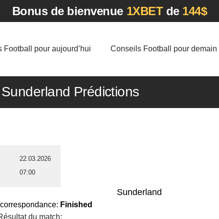
Bonus de bienvenue
1XBET
de
144$
 Football pour aujourd’hui
Conseils Football pour demain
 Sunderland Prédictions
22.03.2026
07:00
Sunderland
e correspondance:
Finished
Résultat du match: