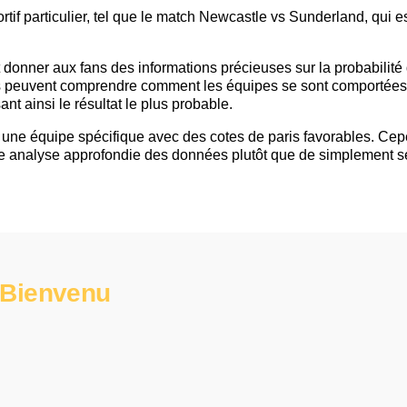
rtif particulier, tel que le match Newcastle vs Sunderland, qui e
donner aux fans des informations précieuses sur la probabilité 
ns peuvent comprendre comment les équipes se sont comportées
t ainsi le résultat le plus probable.
 une équipe spécifique avec des cotes de paris favorables. Cepe
e analyse approfondie des données plutôt que de simplement se 
Bienvenu