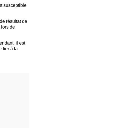
st susceptible
de résultat de
 lors de
ndant, il est
fier à la