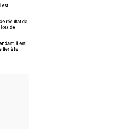
i est
de résultat de
 lors de
ndant, il est
fier à la