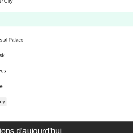
r City
stal Palace
ski
ves
ce
ley
ions d'aujourd'hui