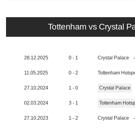
Tottenham vs Crystal Pa
28.12.2025
0 - 1
Crystal Palace
-
11.05.2025
0 - 2
Tottenham Hotsp
27.10.2024
1 - 0
Crystal Palace
02.03.2024
3 - 1
Tottenham Hotsp
27.10.2023
1 - 2
Crystal Palace
-