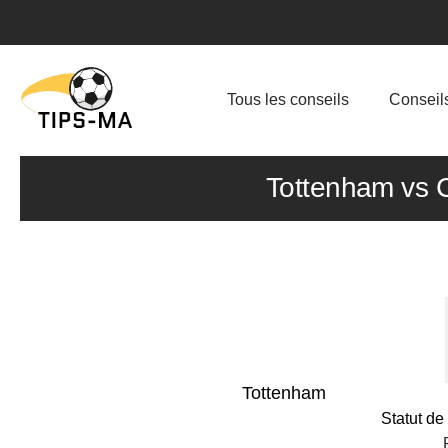
Tous les conseils
Conseils
Tottenham vs C
Tottenham
Statut d