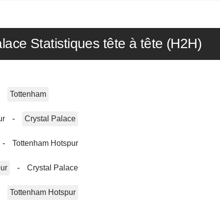
lace Statistiques tête à tête (H2H)
Tottenham
ur
-
Crystal Palace
-
Tottenham Hotspur
ur
-
Crystal Palace
Tottenham Hotspur