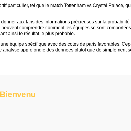
rtif particulier, tel que le match Tottenham vs Crystal Palace, qu
donner aux fans des informations précieuses sur la probabilité 
ns peuvent comprendre comment les équipes se sont comportées
t ainsi le résultat le plus probable.
 une équipe spécifique avec des cotes de paris favorables. Cepe
e analyse approfondie des données plutôt que de simplement se 
Bienvenu