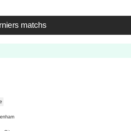
rniers matchs
e
tenham