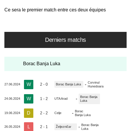
Ce sera le premier match entre ces deux équipes
Derniers matchs
Borac Banja Luka
Corvinul
W
-
2 - 0
27.06.2024
Borac Banja Luka
Hunedoara
Borac Banja
W
-
1 - 2
24.06.2024
UTA Arad
Luka
Borac
D
-
2 - 2
19.06.2024
Celje
Banja Luka
Borac Banja
L
-
2 - 1
26.05.2024
Željezničar
Luka