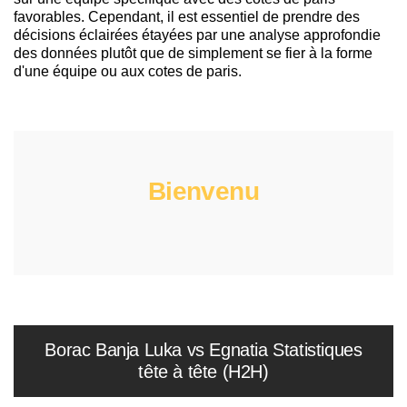
favorables. Cependant, il est essentiel de prendre des
décisions éclairées étayées par une analyse approfondie
des données plutôt que de simplement se fier à la forme
d'une équipe ou aux cotes de paris.
Bienvenu
Borac Banja Luka vs Egnatia Statistiques
tête à tête (H2H)