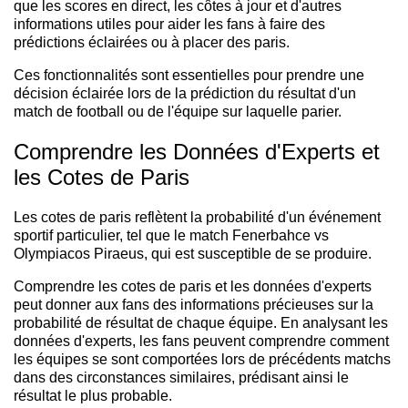
que les scores en direct, les côtes à jour et d'autres
informations utiles pour aider les fans à faire des
prédictions éclairées ou à placer des paris.
Ces fonctionnalités sont essentielles pour prendre une
décision éclairée lors de la prédiction du résultat d'un
match de football ou de l'équipe sur laquelle parier.
Comprendre les Données d'Experts et
les Cotes de Paris
Les cotes de paris reflètent la probabilité d'un événement
sportif particulier, tel que le match Fenerbahce vs
Olympiacos Piraeus, qui est susceptible de se produire.
Comprendre les cotes de paris et les données d'experts
peut donner aux fans des informations précieuses sur la
probabilité de résultat de chaque équipe. En analysant les
données d'experts, les fans peuvent comprendre comment
les équipes se sont comportées lors de précédents matchs
dans des circonstances similaires, prédisant ainsi le
résultat le plus probable.