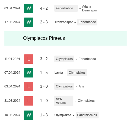
Adana
W
-
4 - 2
03.04.2024
Fenerbahce
Demirspor
W
-
2 - 3
17.03.2024
Trabzonspor
Fenerbahce
Olympiacos Piraeus
L
-
3 - 2
11.04.2024
Olympiakos
Fenerbahce
W
-
1 - 5
07.04.2024
Lamia
Olympiakos
L
-
3 - 0
03.04.2024
Olympiakos
Aris
AEK
L
-
1 - 0
31.03.2024
Olympiakos
Athens
W
-
1 - 3
10.03.2024
Olympiakos
Panathinaikos