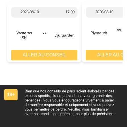
2026-08-10
17:00
2026-08-10
vs
vs
Vasteras
Plymouth
Djurgarden
SK
ALLER AU CONSEIL
ALLER AU C
Bien que nos conseils de paris soient élaborés par des
18+
experts sportifs, ils ne peuvent pas vous garantir des
bénéfices. Nous vous encourageons vivement à parier
de manière responsable et uniquement si vous pouvez
vous permettre de perdre. Veuillez vous familiariser
avec nos conditions générales pour plus de précisions.