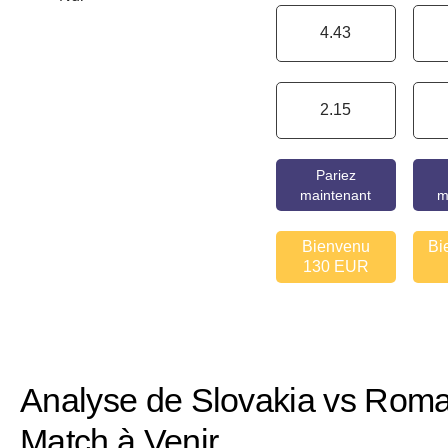
4.43
2.15
Pariez
maintenant
m
Bienvenu
Bi
130 EUR
Analyse de Slovakia vs Romani
Match à Venir