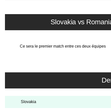
Slovakia vs Romania 
Ce sera le premier match entre ces deux équipes
De
Slovakia