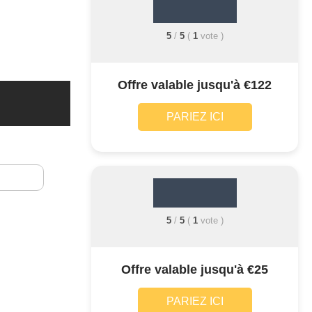
5
/
5
(
1
vote
)
Offre valable jusqu'à €122
PARIEZ ICI
5
/
5
(
1
vote
)
Offre valable jusqu'à €25
PARIEZ ICI