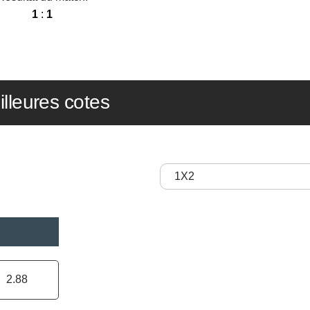
1
:
1
lleures cotes
1X2
2.88