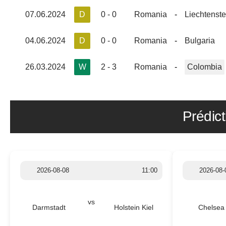
07.06.2024
D
0 - 0
Romania
-
Liechtenste
04.06.2024
D
0 - 0
Romania
-
Bulgaria
26.03.2024
W
2 - 3
Romania
-
Colombia
Prédict
2026-08-08
11:00
2026-08-
vs
Darmstadt
Holstein Kiel
Chelsea