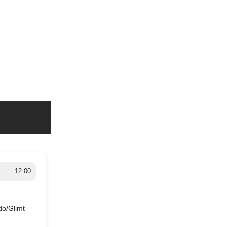
12:00
do/Glimt