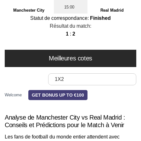
15:00
Manchester City
Real Madrid
Statut de correspondance:
Finished
Résultat du match:
1
:
2
Meilleures cotes
1X2
Welcome
GET BONUS UP TO €100
Analyse de Manchester City vs Real Madrid :
Conseils et Prédictions pour le Match à Venir
Les fans de football du monde entier attendent avec