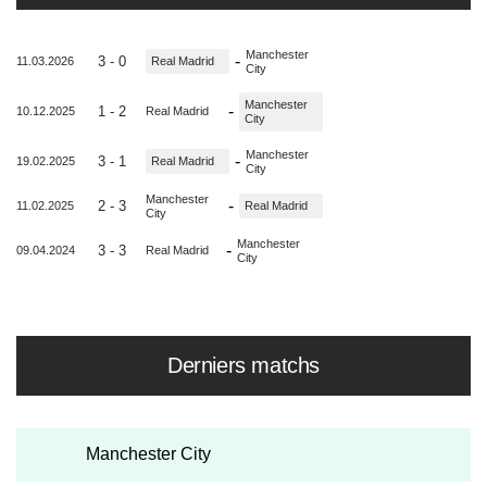
Manchester
-
3 - 0
11.03.2026
Real Madrid
City
Manchester
-
1 - 2
10.12.2025
Real Madrid
City
Manchester
-
3 - 1
19.02.2025
Real Madrid
City
Manchester
-
2 - 3
11.02.2025
Real Madrid
City
Manchester
-
3 - 3
09.04.2024
Real Madrid
City
Derniers matchs
Manchester City