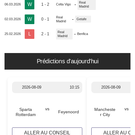
Real
W
-
1 - 2
06.03.2026
Celta Vigo
Madrid
Real
W
-
0 - 1
02.03.2026
Getafe
Madrid
Real
L
-
2 - 1
25.02.2026
Benfica
Madrid
Prédictions d'aujourd'hui
2026-08-09
10:15
2026-08-09
vs
vs
Sparta
Mancheste
Feyenoord
Rotterdam
r City
ALLER AU CONSEIL
ALLER AU C