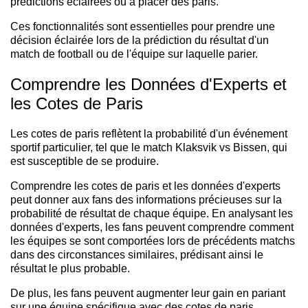
prédictions éclairées ou à placer des paris.
Ces fonctionnalités sont essentielles pour prendre une
décision éclairée lors de la prédiction du résultat d'un
match de football ou de l'équipe sur laquelle parier.
Comprendre les Données d'Experts et
les Cotes de Paris
Les cotes de paris reflètent la probabilité d'un événement
sportif particulier, tel que le match Klaksvik vs Bissen, qui
est susceptible de se produire.
Comprendre les cotes de paris et les données d'experts
peut donner aux fans des informations précieuses sur la
probabilité de résultat de chaque équipe. En analysant les
données d'experts, les fans peuvent comprendre comment
les équipes se sont comportées lors de précédents matchs
dans des circonstances similaires, prédisant ainsi le
résultat le plus probable.
De plus, les fans peuvent augmenter leur gain en pariant
sur une équipe spécifique avec des cotes de paris