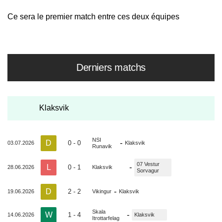
Ce sera le premier match entre ces deux équipes
Derniers matchs
Klaksvik
NSI
D
-
0 - 0
03.07.2026
Klaksvik
Runavik
07 Vestur
L
-
0 - 1
28.06.2026
Klaksvik
Sorvagur
D
-
2 - 2
19.06.2026
Vikingur
Klaksvik
Skala
W
-
1 - 4
14.06.2026
Klaksvik
Itrottarfelag