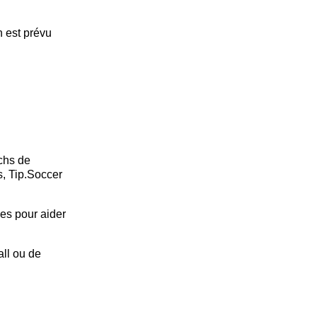
h est prévu
tchs de
s, Tip.Soccer
les pour aider
all ou de