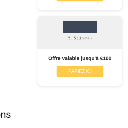
5
/
5
(
1
vote
)
Offre valable jusqu'à €100
PARIEZ ICI
ons