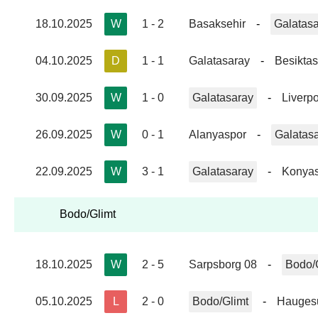
18.10.2025
W
1 - 2
Basaksehir
-
Galatas
04.10.2025
D
1 - 1
Galatasaray
-
Besiktas
30.09.2025
W
1 - 0
Galatasaray
-
Liverp
26.09.2025
W
0 - 1
Alanyaspor
-
Galatas
22.09.2025
W
3 - 1
Galatasaray
-
Konya
Bodo/Glimt
18.10.2025
W
2 - 5
Sarpsborg 08
-
Bodo/
05.10.2025
L
2 - 0
Bodo/Glimt
-
Hauges