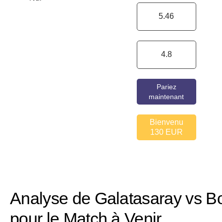
5.46
4.8
Pariez
maintenant
Bienvenu
130 EUR
Analyse de Galatasaray vs Bod
pour le Match à Venir