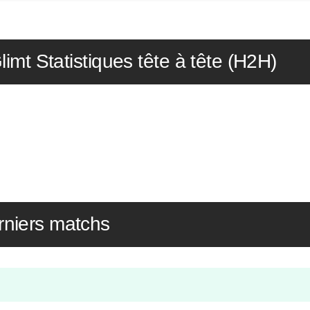
mt Statistiques tête à tête (H2H)
rniers matchs