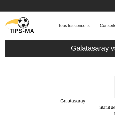
Tous les conseils
Conseils
Galatasaray v
Galatasaray
Statut d