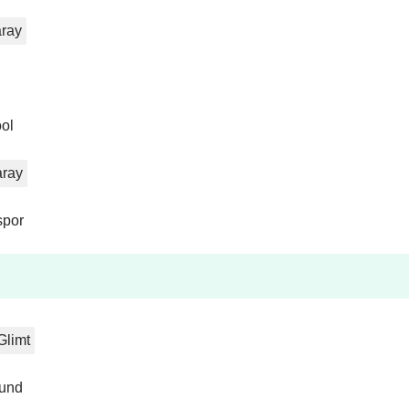
aray
ool
aray
spor
Glimt
und