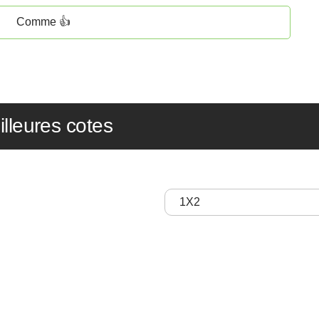
Comme 👍
lleures cotes
1X2