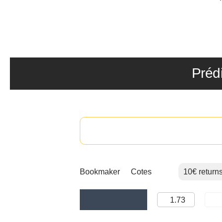
Prédi
Bookmaker
Cotes
10€ return
1.73