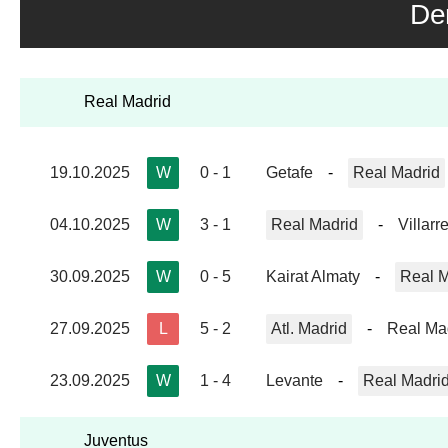
De
Real Madrid
19.10.2025
W
0 - 1
Getafe
-
Real Madrid
04.10.2025
W
3 - 1
Real Madrid
-
Villarr
30.09.2025
W
0 - 5
Kairat Almaty
-
Real M
27.09.2025
L
5 - 2
Atl. Madrid
-
Real Ma
23.09.2025
W
1 - 4
Levante
-
Real Madri
Juventus