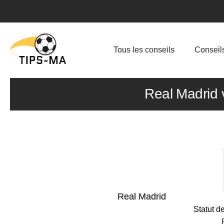
Tous les conseils
Conseils
Real Madrid 
Real Madrid
Statut d