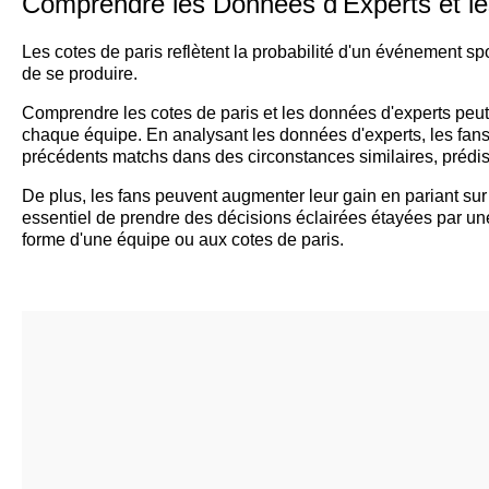
Comprendre les Données d'Experts et le
Les cotes de paris reflètent la probabilité d'un événement spo
de se produire.
Comprendre les cotes de paris et les données d'experts peut 
chaque équipe. En analysant les données d'experts, les fa
précédents matchs dans des circonstances similaires, prédisan
De plus, les fans peuvent augmenter leur gain en pariant sur
essentiel de prendre des décisions éclairées étayées par un
forme d'une équipe ou aux cotes de paris.