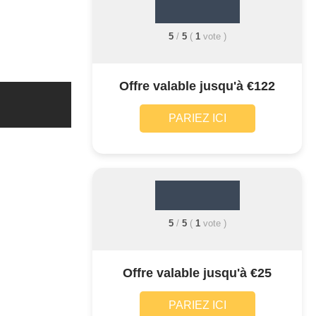
5
/
5
(
1
vote
)
Offre valable jusqu'à €122
PARIEZ ICI
5
/
5
(
1
vote
)
Offre valable jusqu'à €25
PARIEZ ICI