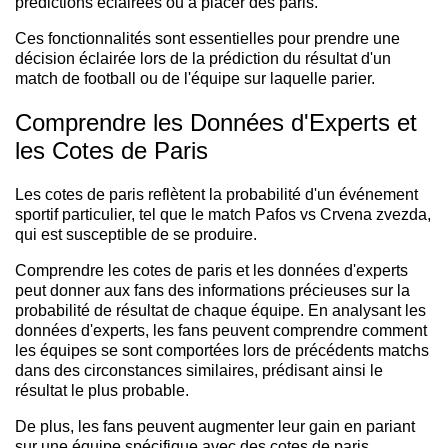
prédictions éclairées ou à placer des paris.
Ces fonctionnalités sont essentielles pour prendre une
décision éclairée lors de la prédiction du résultat d'un
match de football ou de l'équipe sur laquelle parier.
Comprendre les Données d'Experts et
les Cotes de Paris
Les cotes de paris reflètent la probabilité d'un événement
sportif particulier, tel que le match Pafos vs Crvena zvezda,
qui est susceptible de se produire.
Comprendre les cotes de paris et les données d'experts
peut donner aux fans des informations précieuses sur la
probabilité de résultat de chaque équipe. En analysant les
données d'experts, les fans peuvent comprendre comment
les équipes se sont comportées lors de précédents matchs
dans des circonstances similaires, prédisant ainsi le
résultat le plus probable.
De plus, les fans peuvent augmenter leur gain en pariant
sur une équipe spécifique avec des cotes de paris