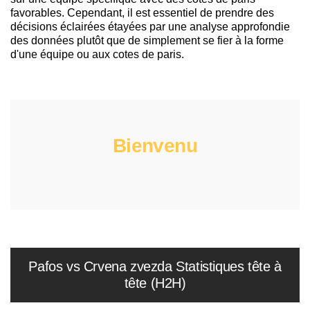
favorables. Cependant, il est essentiel de prendre des
décisions éclairées étayées par une analyse approfondie
des données plutôt que de simplement se fier à la forme
d'une équipe ou aux cotes de paris.
Bienvenu
Pafos vs Crvena zvezda Statistiques tête à
tête (H2H)