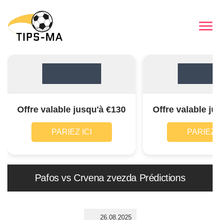
Offre valable jusqu'à €130
Offre valable ju
PARIEZ ICI
PARIEZ I
Pafos vs Crvena zvezda Prédictions
26.08.2025