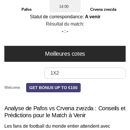
14:00
Pafos
Crvena zvezda
Statut de correspondance:
A venir
Résultat du match:
-
:
-
Meilleures cotes
1X2
Welcome
GET BONUS UP TO €100
Analyse de Pafos vs Crvena zvezda : Conseils et
Prédictions pour le Match à Venir
Les fans de football du monde entier attendent avec