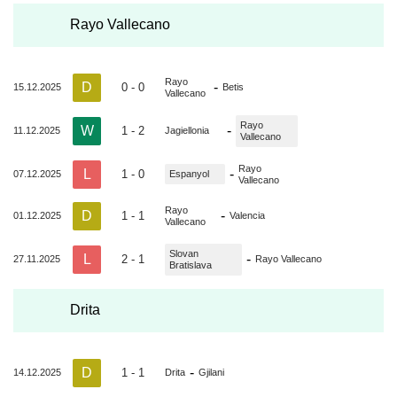
Rayo Vallecano
Rayo
D
-
0 - 0
15.12.2025
Betis
Vallecano
Rayo
W
-
1 - 2
11.12.2025
Jagiellonia
Vallecano
Rayo
L
-
1 - 0
07.12.2025
Espanyol
Vallecano
Rayo
D
-
1 - 1
01.12.2025
Valencia
Vallecano
Slovan
L
-
2 - 1
27.11.2025
Rayo Vallecano
Bratislava
Drita
D
-
1 - 1
14.12.2025
Drita
Gjilani