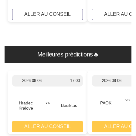
ALLER AU CONSEIL
ALLER AU C
Meilleures prédictions🔥
2026-08-06
17:00
2026-08-06
vs
vs
Hradec
PAOK
Besiktas
Kralove
ALLER AU CONSEIL
ALLER AU C