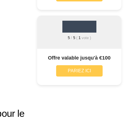
5
/
5
(
1
vote
)
Offre valable jusqu'à €100
PARIEZ ICI
pour le