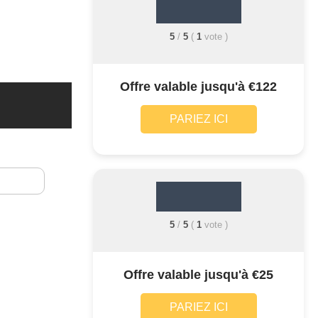
5
/
5
(
1
vote
)
Offre valable jusqu'à €122
PARIEZ ICI
5
/
5
(
1
vote
)
Offre valable jusqu'à €25
PARIEZ ICI