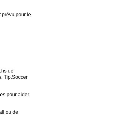
 prévu pour le
tchs de
s, Tip.Soccer
les pour aider
all ou de