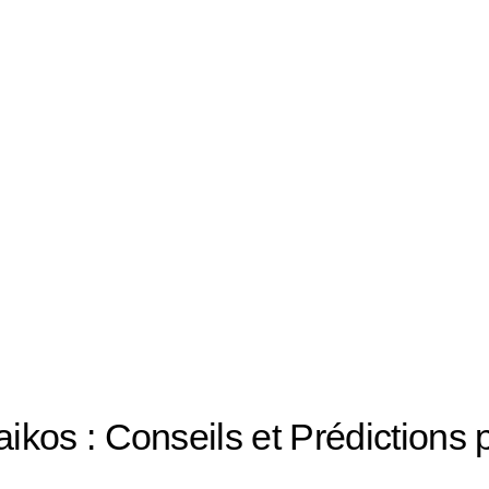
ikos : Conseils et Prédictions 