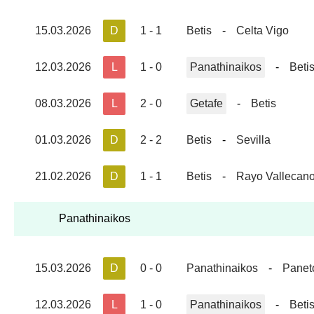
15.03.2026
D
1 - 1
Betis
-
Celta Vigo
12.03.2026
L
1 - 0
Panathinaikos
-
Beti
08.03.2026
L
2 - 0
Getafe
-
Betis
01.03.2026
D
2 - 2
Betis
-
Sevilla
21.02.2026
D
1 - 1
Betis
-
Rayo Vallecan
Panathinaikos
15.03.2026
D
0 - 0
Panathinaikos
-
Panet
12.03.2026
L
1 - 0
Panathinaikos
-
Beti