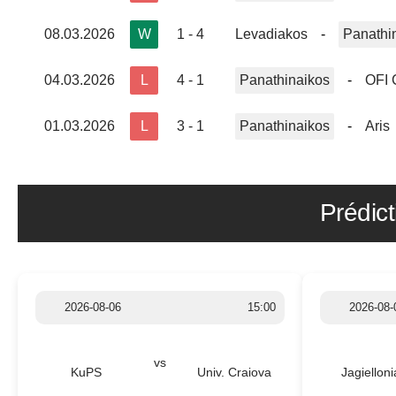
08.03.2026
W
1 - 4
Levadiakos
-
Panathi
04.03.2026
L
4 - 1
Panathinaikos
-
OFI 
01.03.2026
L
3 - 1
Panathinaikos
-
Aris
Prédict
2026-08-06
15:00
2026-08-
vs
KuPS
Univ. Craiova
Jagielloni