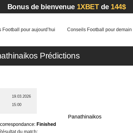
Bonus de bienvenue
1XBET
de
144$
 Football pour aujourd’hui
Conseils Football pour demain
athinaikos Prédictions
19.03.2026
15:00
Panathinaikos
e correspondance:
Finished
Résultat du match: